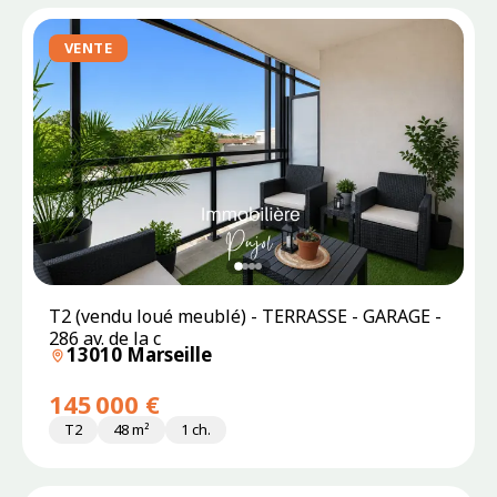
VENTE
T2 (vendu loué meublé) - TERRASSE - GARAGE -
286 av. de la c
13010 Marseille
145 000 €
T2
48 m²
1 ch.