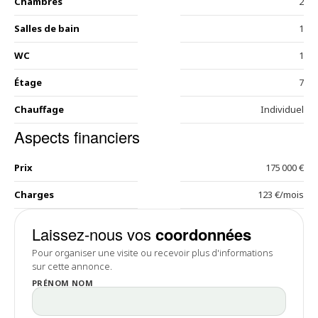
Chambres
2
Salles de bain
1
WC
1
Étage
7
Chauffage
Individuel
Aspects financiers
Prix
175 000 €
Charges
123 €/mois
Laissez-nous vos
coordonnées
Pour organiser une visite ou recevoir plus d'informations
sur cette annonce.
PRÉNOM NOM