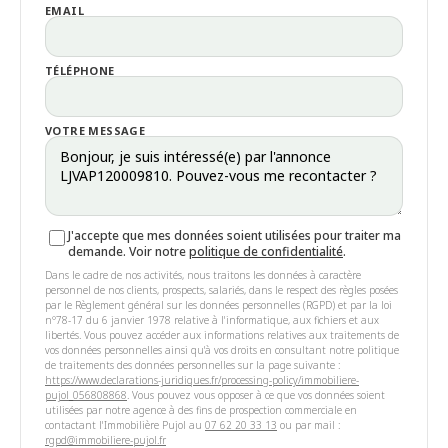
EMAIL
TÉLÉPHONE
VOTRE MESSAGE
J'accepte que mes données soient utilisées pour traiter ma
demande. Voir notre
politique de confidentialité
.
Dans le cadre de nos activités, nous traitons les données à caractère
personnel de nos clients, prospects, salariés, dans le respect des règles posées
par le Règlement général sur les données personnelles (RGPD) et par la loi
n°78-17 du 6 janvier 1978 relative à l'informatique, aux fichiers et aux
libertés. Vous pouvez accéder aux informations relatives aux traitements de
vos données personnelles ainsi qu'à vos droits en consultant notre politique
de traitements des données personnelles sur la page suivante :
https://www.declarations-juridiques.fr/processing-policy/immobiliere-
pujol_056808868
. Vous pouvez vous opposer à ce que vos données soient
utilisées par notre agence à des fins de prospection commerciale en
contactant l'Immobilière Pujol au
07 62 20 33 13
ou par mail :
rgpd@immobiliere-pujol.fr