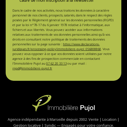
cadre de mon inscription à la newsletter
Dans le cadre de nos activités, nous traitons les données à caractère
personnel de nos clients, prospects, salariés, dans le respect des règles
posées par le Règlement général sur les données personnelles (RGPD)
et par la loi n°78-17 du 6 janvier 1978 relative à l'informatique, aux
fichiers et aux libertés. Vous pouvez accéder aux informations
relatives aux traitements de vos données personnelles ainsi qu'à vos
droits en consultant notre politique de traitements des données
personnelles sur la page suivante :
https://www.declarations-
juridiques.fr/processing-policy/immobiliere-pujol_056808868
. Vous
pouvez vous opposer à ce que vos données soient utilisées par notre
agence à des fins de prospection commerciale en contactant
l'Immobilière Pujol au
07 62 20 33 13
ou par mail :
rgpd@immobiliere-pujol.fr
Agence indépendante à Marseille depuis 2002. Vente | Location |
Gestion locative | Syndic — Engagés pour votre confiance.