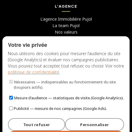
L'AGENCE
L'agence Immobilière Pujol
La team Pujol
Nos valeurs
Avis clients
Votre vie privée
Conseils
Candidater chez nous
Nous utilisons des cookies pour mesurer l'audience du site
(Google Analytics) et évaluer nos campagnes publicitaires.
NOUS CONTACTER
Vous pouvez tout accepter, tout refuser, ou choisir. Voir notre
politique de confidentialité
.
7 rue du Docteur Fiolle, 13006 Marseille
Nécessaires
— indispensables au fonctionnement du site
Lun – Jeu : 9h – 12h / 14h – 18h
(toujours actifs).
Ven : 9h – 12h / 14h – 17h
Mesure d'audience
— statistiques de visite (Google Analytics).
NOUS ÉCRIRE
Publicité
— mesure de nos campagnes (Google Ads).
Tout refuser
Personnaliser
© 2026 Immobilière Pujol — Marseille. Tous droits réservés.