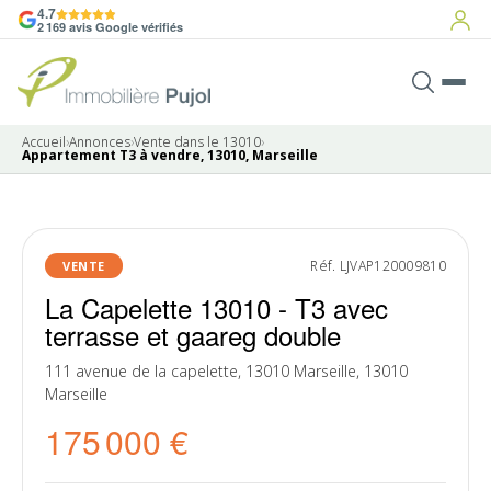
4.7
2 169 avis Google vérifiés
Accueil
›
Annonces
›
Vente dans le 13010
›
Appartement T3 à vendre, 13010, Marseille
14 photos
SOUS
Réf. LJVAP120009810
VENTE
PROMESSE
La Capelette 13010 - T3 avec
terrasse et gaareg double
111 avenue de la capelette, 13010 Marseille, 13010
Marseille
175 000 €