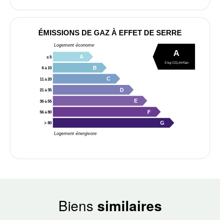
ÉMISSIONS DE GAZ À EFFET DE SERRE
Logement économe
A
A
≤ 5
3 kg CO₂/m²/an
B
6 à 10
C
11 à 20
D
21 à 35
E
36 à 55
F
56 à 80
G
> 80
Logement énergivore
Biens
similaires