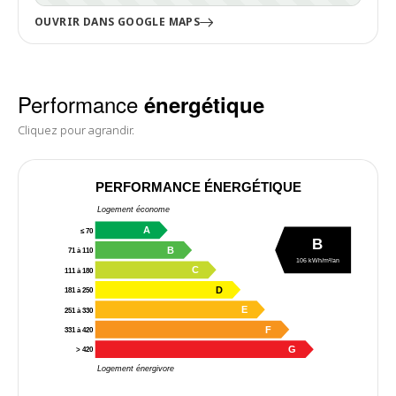
OUVRIR DANS GOOGLE MAPS
Performance
énergétique
Cliquez pour agrandir.
PERFORMANCE ÉNERGÉTIQUE
Logement économe
A
≤ 70
B
B
71 à 110
106 kWh/m²/an
C
111 à 180
D
181 à 250
E
251 à 330
F
331 à 420
G
> 420
Logement énergivore