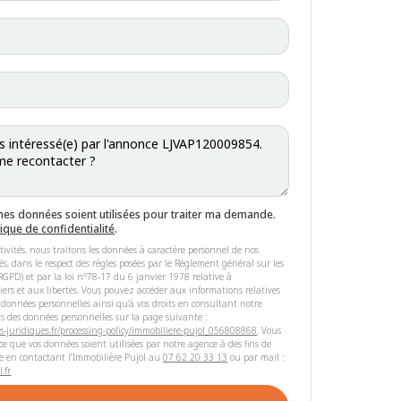
mes données soient utilisées pour traiter ma demande.
tique de confidentialité
.
tivités, nous traitons les données à caractère personnel de nos
riés, dans le respect des règles posées par le Règlement général sur les
GPD) et par la loi n°78-17 du 6 janvier 1978 relative à
hiers et aux libertés. Vous pouvez accéder aux informations relatives
 données personnelles ainsi qu'à vos droits en consultant notre
s des données personnelles sur la page suivante :
s-juridiques.fr/processing-policy/immobiliere-pujol_056808868
. Vous
e que vos données soient utilisées par notre agence à des fins de
e en contactant l'Immobilière Pujol au
07 62 20 33 13
ou par mail :
.fr