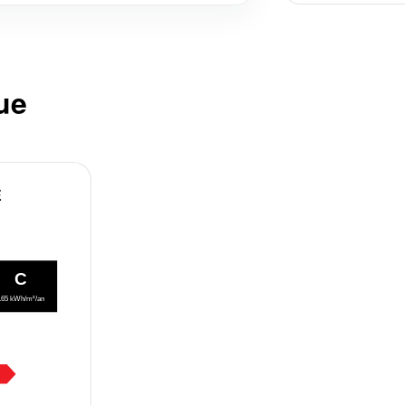
ue
E
C
165 kWh/m²/an