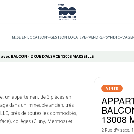
MISE EN LOCATION
GESTION LOCATIVE
VENDRE
SYNDIC
L'AGE
avec BALCON - 2 RUE D'ALSACE 13008 MARSEILLE
VENTE
me, un appartement de 3 pièces en
APPART
étage dans un immeuble ancien, très
BALCON
LLE, près de toutes les commodités,
13008 
face), collèges (Cluny, Mermoz) et
2 Rue d'Alsace, 