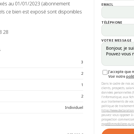
dexés au 01/01/2023 (abonnement
EMAIL
els ce bien est exposé sont disponibles
TÉLÉPHONE
8 28
VOTRE MESSAGE
s
3
J'accepte que 
2
Voir notre
poli
Dans le cadre de nos ac
1
clients, prospects, sala
données personnelles (R
2
l'informatique, aux fic
aux traitements de vos
politique de traitement
Individuel
https://www.declaration
pouvez vous opposer à c
prospection commercial
rgpd@immobiliere-pujol