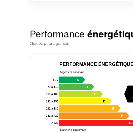
Performance
énergétiq
Cliquez pour agrandir.
PERFORMANCE ÉNERGÉTIQU
Logement économe
A
≤ 70
B
71 à 110
C
111 à 180
D
181 à 250
E
251 à 330
F
331 à 420
G
> 420
Logement énergivore