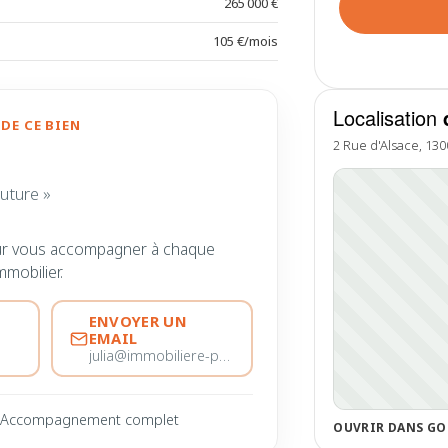
265 000 €
105 €/mois
Localisation
DE CE BIEN
2 Rue d'Alsace, 130
uture »
ur vous accompagner à chaque
mmobilier.
ENVOYER UN
EMAIL
julia@immobiliere-pujol.fr
Accompagnement complet
OUVRIR DANS GO