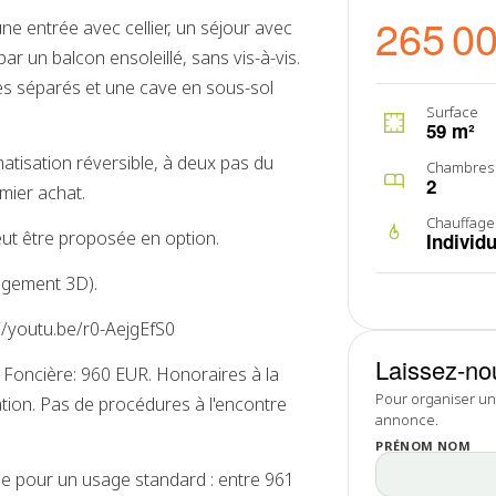
265 0
 entrée avec cellier, un séjour avec
r un balcon ensoleillé, sans vis-à-vis.
es séparés et une cave en sous-sol
Surface
59 m²
matisation réversible, à deux pas du
Chambres
2
emier achat.
Chauffage
eut être proposée en option.
Individu
agement 3D).
s://youtu.be/r0-AejgEfS0
Laissez-no
Foncière: 960 EUR. Honoraires à la
Pour organiser une
ation. Pas de procédures à l'encontre
annonce.
PRÉNOM NOM
e pour un usage standard : entre 961