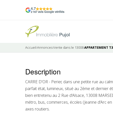
4.7
2 167 avis Google vérifiés
Accueil
›
Annonces
›
Vente dans le 13008
›
APPARTEMENT T3 
12 photos
Description
CARRE D'OR - Perier, dans une petite rue au cal
parfait état, lumineux, situé au 2ème et dernier 
bien entretenu au 2 Rue d'Alsace, 13008 MARSEI
métro, bus, commerces, écoles (Jeanne d'Arc en 
axes routiers.