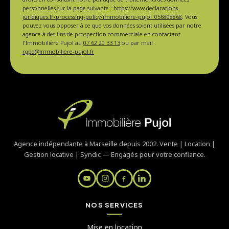
personnelles sur la page suivante :
https://www.declarations-
juridiques.fr/processing-policy/immobiliere-pujol_056808868
. Vous
pouvez vous opposer à ce que vos données soient utilisées par notre
agence à des fins de prospection commerciale en contactant
l'Immobilière Pujol au
07 62 20 33 13
ou par mail :
rgpd@immobiliere-pujol.fr
Agence indépendante à Marseille depuis 2002. Vente | Location |
Gestion locative | Syndic — Engagés pour votre confiance.
NOS SERVICES
Mise en location