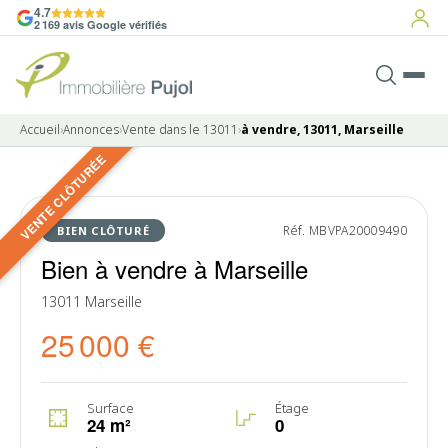
4.7
2 169 avis Google vérifiés
Accueil
›
Annonces
›
Vente dans le 13011
›
à vendre, 13011, Marseille
VENTE CLÔTURÉE
6 photos
VENDU
Réf. MBVPA20009490
BIEN CLÔTURÉ
Bien à vendre à Marseille
13011 Marseille
25 000 €
Surface
Étage
24 m²
0