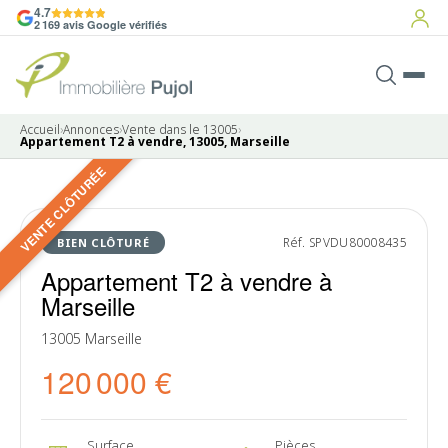
4.7
2 169 avis Google vérifiés
Accueil
›
Annonces
›
Vente dans le 13005
›
Appartement T2 à vendre, 13005, Marseille
VENTE CLÔTURÉE
9 photos
VENDU
Réf. SPVDU80008435
BIEN CLÔTURÉ
Appartement T2 à vendre à
Marseille
13005 Marseille
120 000 €
Surface
Pièces