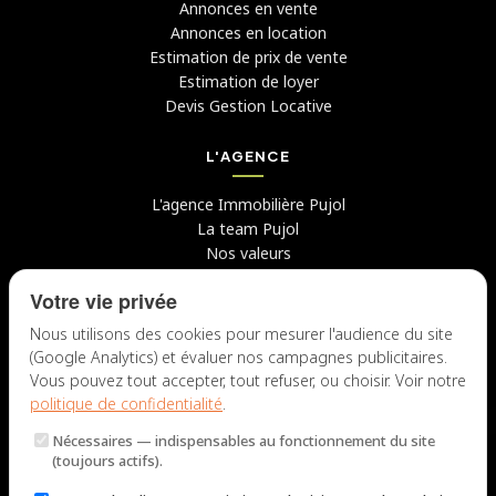
Annonces en vente
Annonces en location
Estimation de prix de vente
Estimation de loyer
Devis Gestion Locative
L'AGENCE
L'agence Immobilière Pujol
La team Pujol
Nos valeurs
Avis clients
Votre vie privée
Conseils
Candidater chez nous
Nous utilisons des cookies pour mesurer l'audience du site
(Google Analytics) et évaluer nos campagnes publicitaires.
NOUS CONTACTER
Vous pouvez tout accepter, tout refuser, ou choisir. Voir notre
politique de confidentialité
.
7 rue du Docteur Fiolle, 13006 Marseille
Nécessaires
— indispensables au fonctionnement du site
Lun – Jeu : 9h – 12h / 14h – 18h
(toujours actifs).
Ven : 9h – 12h / 14h – 17h