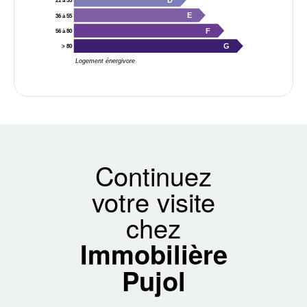
D
21 à 35
E
36 à 55
F
56 à 80
G
> 80
Logement énergivore
Continuez
votre visite
chez
Immobilière
Pujol