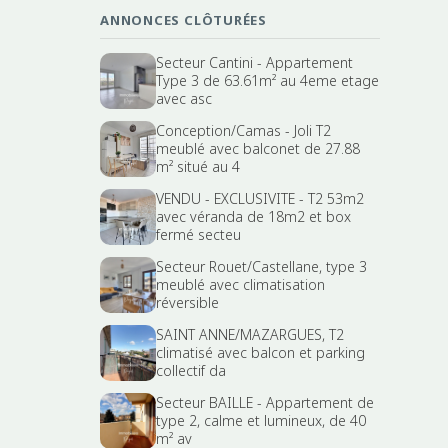
ANNONCES CLÔTURÉES
Secteur Cantini - Appartement
Type 3 de 63.61m² au 4eme etage
avec asc
Conception/Camas - Joli T2
meublé avec balconet de 27.88
m² situé au 4
VENDU - EXCLUSIVITE - T2 53m2
avec véranda de 18m2 et box
fermé secteu
Secteur Rouet/Castellane, type 3
meublé avec climatisation
réversible
SAINT ANNE/MAZARGUES, T2
climatisé avec balcon et parking
collectif da
Secteur BAILLE - Appartement de
type 2, calme et lumineux, de 40
m² av