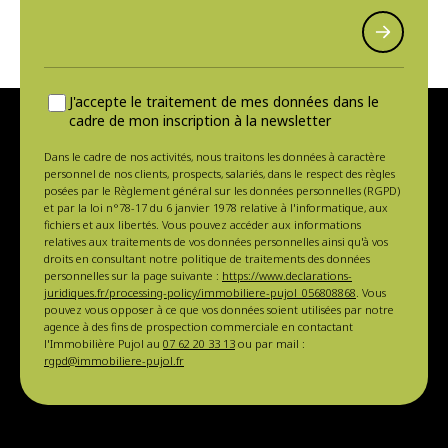
J'accepte le traitement de mes données dans le
cadre de mon inscription à la newsletter
Dans le cadre de nos activités, nous traitons les données à caractère
personnel de nos clients, prospects, salariés, dans le respect des règles
posées par le Règlement général sur les données personnelles (RGPD)
et par la loi n°78-17 du 6 janvier 1978 relative à l'informatique, aux
fichiers et aux libertés. Vous pouvez accéder aux informations
relatives aux traitements de vos données personnelles ainsi qu'à vos
droits en consultant notre politique de traitements des données
personnelles sur la page suivante :
https://www.declarations-
juridiques.fr/processing-policy/immobiliere-pujol_056808868
. Vous
pouvez vous opposer à ce que vos données soient utilisées par notre
agence à des fins de prospection commerciale en contactant
l'Immobilière Pujol au
07 62 20 33 13
ou par mail :
rgpd@immobiliere-pujol.fr