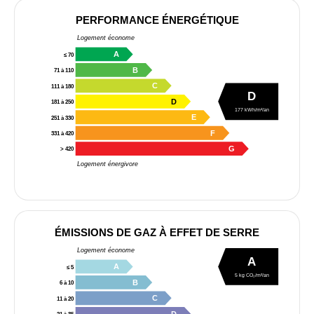
PERFORMANCE ÉNERGÉTIQUE
Logement économe
A
≤ 70
B
71 à 110
C
111 à 180
D
D
181 à 250
177 kWh/m²/an
E
251 à 330
F
331 à 420
G
> 420
Logement énergivore
ÉMISSIONS DE GAZ À EFFET DE SERRE
Logement économe
A
A
≤ 5
5 kg CO₂/m²/an
B
6 à 10
C
11 à 20