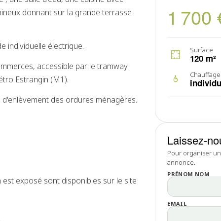
1 700 
mineux donnant sur la grande terrasse
 individuelle électrique.
Surface
120 m²
ommerces, accessible par le tramway
Chauffage
étro Estrangin (M1).
individu
axe d'enlèvement des ordures ménagères.
Laissez-no
Pour organiser une
annonce.
PRÉNOM NOM
 est exposé sont disponibles sur le site
EMAIL
s