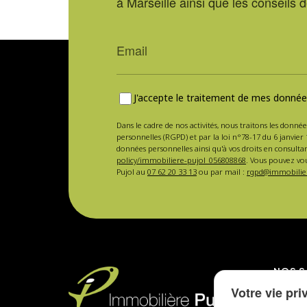
à Marseille ainsi que les conseils 
J'accepte le traitement de mes données
Dans le cadre de nos activités, nous traitons les donnée
personnelles (RGPD) et par la loi n°78-17 du 6 janvier 
données personnelles ainsi qu'à vos droits en consulta
policy/immobiliere-pujol_056808868
. Vous pouvez vou
Pujol au
07 62 20 33 13
ou par mail :
rgpd@immobilier
NOS S
Votre vie pri
Mise en