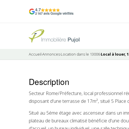
4.7
2 167 avis Google vérifiés
Accueil
›
Annonces
›
Location dans le 13006
›
Local à louer, 
6 photos
Description
Secteur Rome/Préfecture, local professionnel r
disposant d'une terrasse de 17m², situé 5 Place
Situé au 5éme étage avec ascenseur dans un im
plateau de bureaux climatisé bénéficie d'une dou
d'accueil, un bureau individuel, une salle techniqu