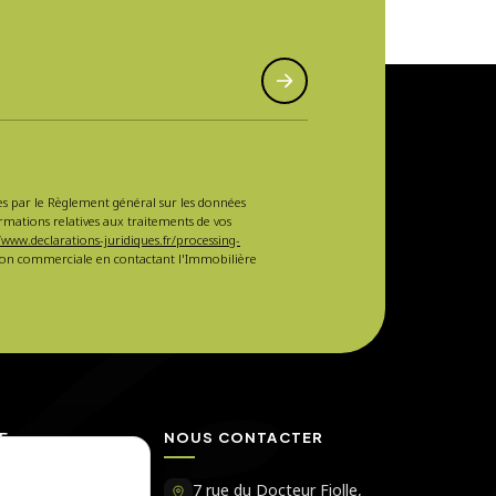
sées par le Règlement général sur les données
ormations relatives aux traitements de vos
/www.declarations-juridiques.fr/processing-
ction commerciale en contactant l'Immobilière
E
NOUS CONTACTER
Immobilière
7 rue du Docteur Fiolle,