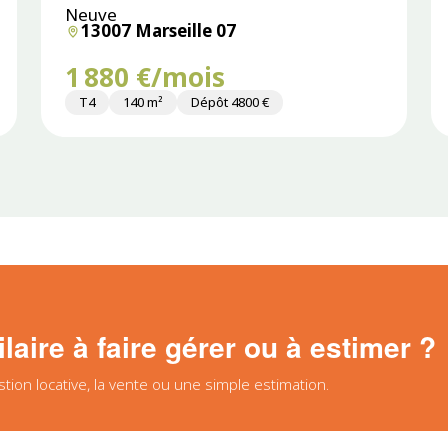
Neuve
13007 Marseille 07
1 880 €/mois
T4
140 m²
Dépôt 4800 €
aire à faire gérer ou à estimer ?
on locative, la vente ou une simple estimation.