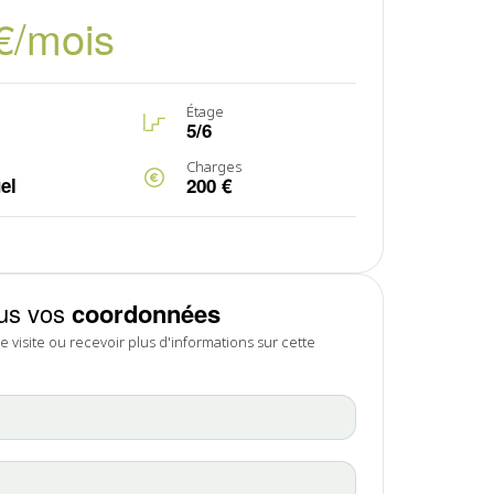
€/mois
Étage
5/6
Charges
el
200 €
us vos
coordonnées
 visite ou recevoir plus d'informations sur cette