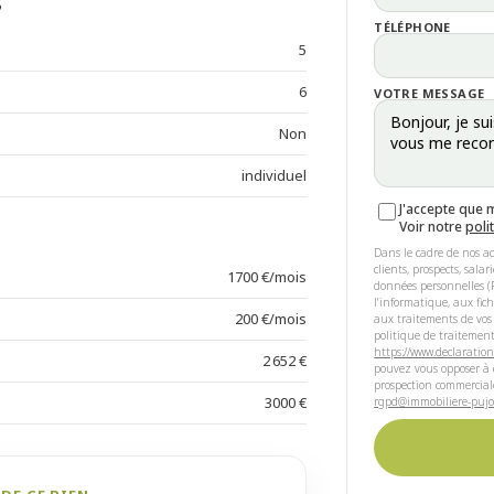
TÉLÉPHONE
5
6
VOTRE MESSAGE
Non
individuel
J'accepte que 
Voir notre
poli
Dans le cadre de nos ac
clients, prospects, sala
1700 €/mois
données personnelles (R
l'informatique, aux fic
200 €/mois
aux traitements de vos
politique de traitement
https://www.declaration
2 652 €
pouvez vous opposer à c
prospection commercial
3000 €
rgpd@immobiliere-pujol