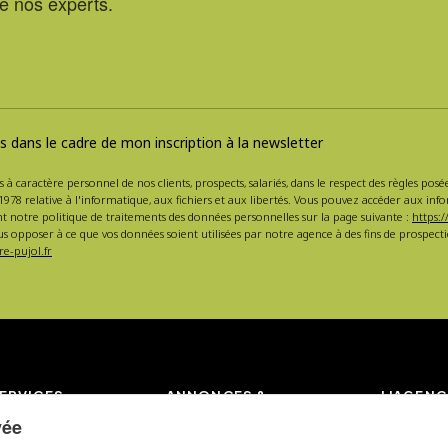
de nos experts.
 dans le cadre de mon inscription à la newsletter
s à caractère personnel de nos clients, prospects, salariés, dans le respect des règles po
1978 relative à l'informatique, aux fichiers et aux libertés. Vous pouvez accéder aux inf
nt notre politique de traitements des données personnelles sur la page suivante :
https:/
s opposer à ce que vos données soient utilisées par notre agence à des fins de prospe
e-pujol.fr
ERVICES
ANNONCES &
L'AGENC
ESTIMATION
vée
 location
L'agence 