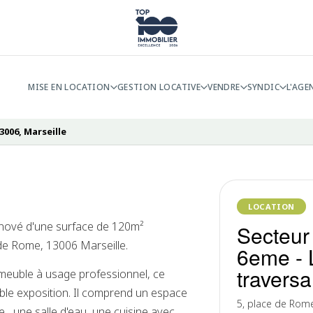
MISE EN LOCATION
GESTION LOCATIVE
VENDRE
SYNDIC
L'AGE
13006, Marseille
LOCATION
énové d'une surface de 120m²
Secteur 
 de Rome, 13006 Marseille.
6eme - 
travers
meuble à usage professionnel, ce
ble exposition. Il comprend un espace
5, place de Rome
e , une salle d'eau, une cuisine avec