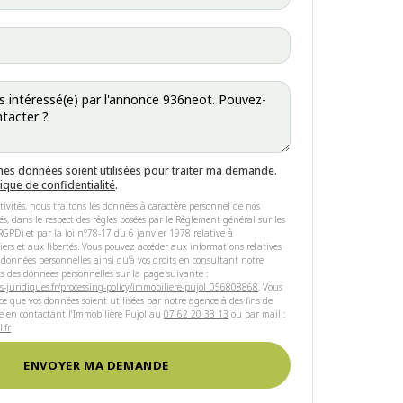
mes données soient utilisées pour traiter ma demande.
tique de confidentialité
.
tivités, nous traitons les données à caractère personnel de nos
riés, dans le respect des règles posées par le Règlement général sur les
GPD) et par la loi n°78-17 du 6 janvier 1978 relative à
hiers et aux libertés. Vous pouvez accéder aux informations relatives
 données personnelles ainsi qu'à vos droits en consultant notre
s des données personnelles sur la page suivante :
s-juridiques.fr/processing-policy/immobiliere-pujol_056808868
. Vous
e que vos données soient utilisées par notre agence à des fins de
e en contactant l'Immobilière Pujol au
07 62 20 33 13
ou par mail :
.fr
ENVOYER MA DEMANDE