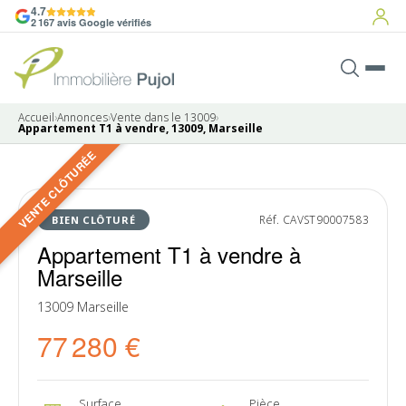
4.7
2 167 avis Google vérifiés
Accueil
›
Annonces
›
Vente dans le 13009
›
Appartement T1 à vendre, 13009, Marseille
VENTE CLÔTURÉE
5 photos
VENDU
Réf. CAVST90007583
BIEN CLÔTURÉ
Appartement T1 à vendre à
Marseille
13009 Marseille
77 280 €
Surface
Pièce