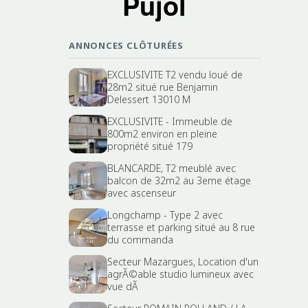
Pujol
ANNONCES CLÔTURÉES
EXCLUSIVITE T2 vendu loué de
28m2 situé rue Benjamin
Delessert 13010 M
EXCLUSIVITE - Immeuble de
800m2 environ en pleine
propriété situé 179
BLANCARDE, T2 meublé avec
balcon de 32m2 au 3eme étage
avec ascenseur
Longchamp - Type 2 avec
terrasse et parking situé au 8 rue
du commanda
Secteur Mazargues, Location d'un
agrÃ©able studio lumineux avec
vue dÃ