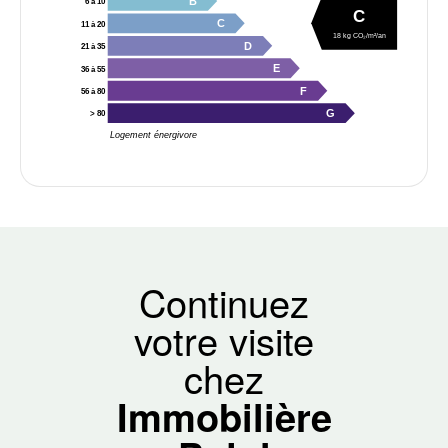
B
6 à 10
C
C
11 à 20
18 kg CO₂/m²/an
D
21 à 35
E
36 à 55
F
56 à 80
G
> 80
Logement énergivore
Continuez
votre visite
chez
Immobilière