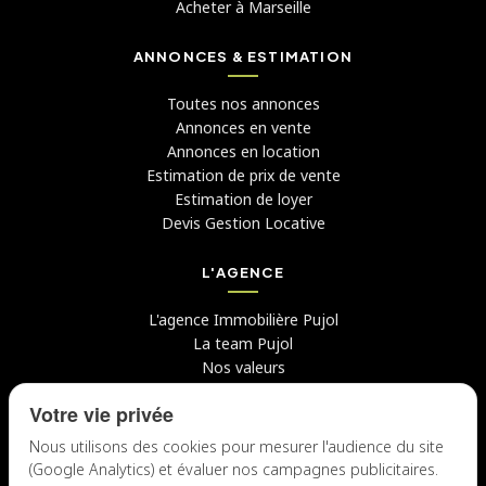
Acheter à Marseille
ANNONCES & ESTIMATION
Toutes nos annonces
Annonces en vente
Annonces en location
Estimation de prix de vente
Estimation de loyer
Devis Gestion Locative
L'AGENCE
L'agence Immobilière Pujol
La team Pujol
Nos valeurs
Avis clients
Votre vie privée
Conseils
Candidater chez nous
Nous utilisons des cookies pour mesurer l'audience du site
(Google Analytics) et évaluer nos campagnes publicitaires.