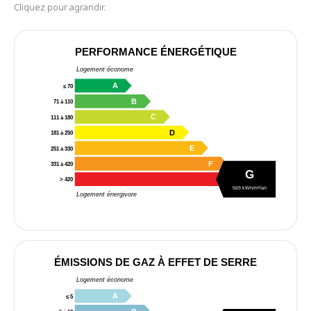
Cliquez pour agrandir.
PERFORMANCE ÉNERGÉTIQUE
Logement économe
A
≤ 70
B
71 à 110
C
111 à 180
D
181 à 250
E
251 à 330
F
331 à 420
G
G
> 420
569 kWh/m²/an
Logement énergivore
ÉMISSIONS DE GAZ À EFFET DE SERRE
Logement économe
A
≤ 5