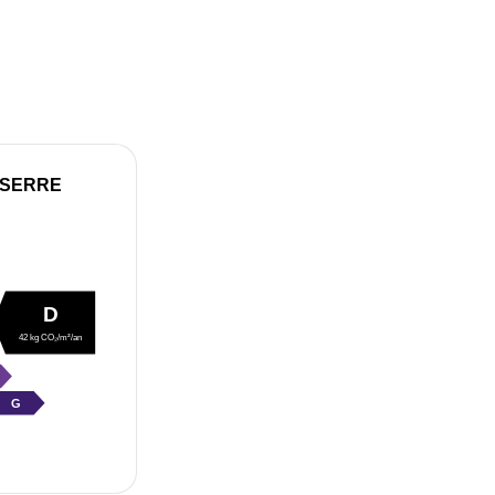
 SERRE
D
42 kg CO₂/m²/an
G