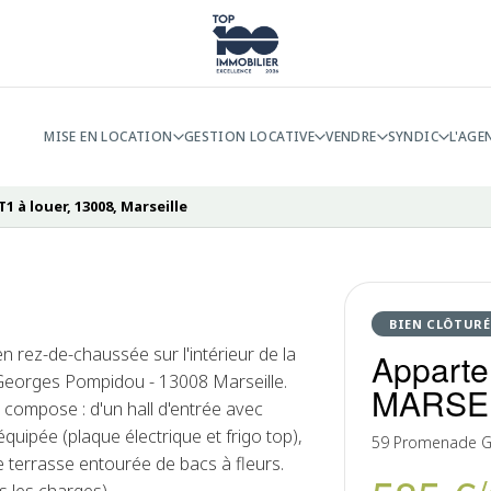
MISE EN LOCATION
GESTION LOCATIVE
VENDRE
SYNDIC
L'AGE
 à louer, 13008, Marseille
BIEN CLÔTURÉ
en rez-de-chaussée sur l'intérieur de la
Apparte
Georges Pompidou - 13008 Marseille.
MARSE
 compose : d'un hall d'entrée avec
équipée (plaque électrique et frigo top),
59 Promenade G.
ne terrasse entourée de bacs à fleurs.