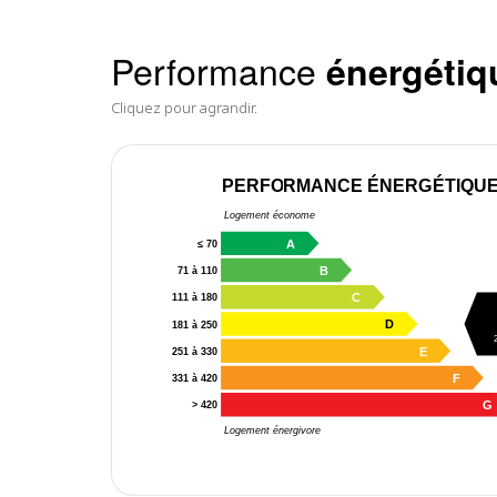
Performance
énergétiq
Cliquez pour agrandir.
PERFORMANCE ÉNERGÉTIQU
Logement économe
A
≤ 70
B
71 à 110
C
111 à 180
D
181 à 250
E
251 à 330
F
331 à 420
G
> 420
Logement énergivore