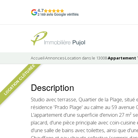
4.7
2 169 avis Google vérifiés
Accueil
›
Annonces
›
Location dans le 13008
›
Appartement T1
LOCATION CLÔTURÉE
5 photos
Description
LOUÉ
Studio avec terrasse, Quartier de la Plage, situé 
résidence 'Prado Plage' au calme au 59 avenue 
L'appartement d'une superficie d'envion 27 m² se
placard, d'une pièce principale avec coin-cuisine 
d'une salle de bains avec toilettes, ainsi que d'u