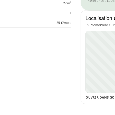
Référence : L00
27 m²
1
Localisation
85 €/mois
59 Promenade G. P
OUVRIR DANS GO