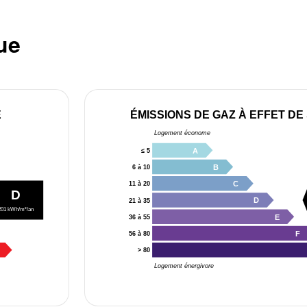
ue
E
ÉMISSIONS DE GAZ À EFFET DE
Logement économe
A
≤ 5
B
6 à 10
C
11 à 20
D
D
21 à 35
201 kWh/m²/an
E
36 à 55
F
56 à 80
> 80
Logement énergivore