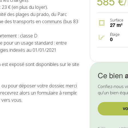
585 €
 les charges).
23 € (en plus du loyer).
mité des plages du prado, du Parc
Surface
que des transports en communs (bus 83
27 m²
Étage
rtement : classe D
0
e pour un usage standard : entre
rgies indexés au 01/01/2021
 est exposé sont disponibles sur le site
Ce bien
ou pour déposer votre dossier, merci
Confiez-nous v
ecevrez alors un formulaire à remplir.
qu'un bien équi
 vers vous.
VO