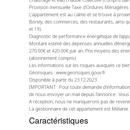
Chauffage et eau chaude collective (compris dans
Provision mensuelle Taxe d'Ordures Ménagères : 
L'appartement est au calme et se trouve à proxi
Borely, des commerces, des restaurants, ainsi 
et 19).
Diagnostic de performance énergétique de l’appa
Montant estimé des dépenses annuelles d’énergi
270.00€ et 420.00€ par an; Prix moyens des éne
(abonnement compris)
Les informations sur les risques auxquels ce bien
Géorisques : www.georisques.gouv.fr
Disponible à partir du 23.12.2023
IMPORTANT : Pour toute demande d'information 
de nous envoyer un mail depuis l'annonce . Vous r
A réception, nous ne manquerons pas de revenir
La gestionnaire de cet appartement est Mélanie.
Caractéristiques