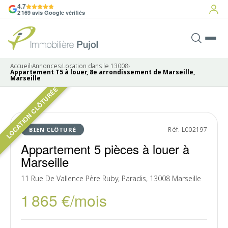
4.7
2 169 avis Google vérifiés
Accueil
›
Annonces
›
Location dans le 13008
›
Appartement T5 à louer, 8e arrondissement de Marseille,
Marseille
LOCATION CLÔTURÉE
8 photos
LOUÉ
Réf. L002197
BIEN CLÔTURÉ
Appartement 5 pièces à louer à
Marseille
11 Rue De Vallence Père Ruby, Paradis, 13008 Marseille
1 865 €/mois