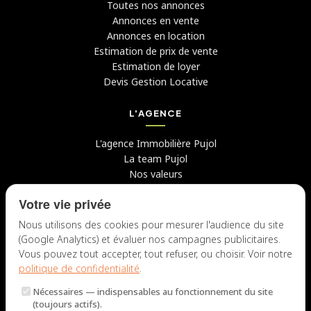
Toutes nos annonces
Annonces en vente
Annonces en location
Estimation de prix de vente
Estimation de loyer
Devis Gestion Locative
L'AGENCE
L'agence Immobilière Pujol
La team Pujol
Nos valeurs
Avis clients
Votre vie privée
Conseils
Candidater chez nous
Nous utilisons des cookies pour mesurer l'audience du site
(Google Analytics) et évaluer nos campagnes publicitaires.
NOUS CONTACTER
Vous pouvez tout accepter, tout refuser, ou choisir. Voir notre
politique de confidentialité
.
7 rue du Docteur Fiolle, 13006 Marseille
Nécessaires
— indispensables au fonctionnement du site
Lun – Jeu : 9h – 12h / 14h – 18h
(toujours actifs).