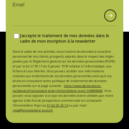
J'accepte le traitement de mes données dans le
cadre de mon inscription à la newsletter
Dans le cadre de nos activités, nous traitons les données à caractère
personnel de nos clients, prospects, salariés, dans le respect des règles
posées par le Règlement général sur les données personnelles (RGPD)
et par la loi n°78-17 du 6 janvier 1978 relative à l'informatique, aux
fichiers et aux libertés. Vous pouvez accéder aux informations
relatives aux traitements de vos données personnelles ainsi qu'à vos
droits en consultant notre politique de traitements des données
personnelles sur la page suivante :
https://www.declarations-
juridiques.fr/processing-policy/immobiliere-pujol_056808868
. Vous
pouvez vous opposer à ce que vos données soient utilisées par notre
agence à des fins de prospection commerciale en contactant
l'Immobilière Pujol au
07 62 20 33 13
ou par mail :
rgpd@immobiliere-pujol.fr