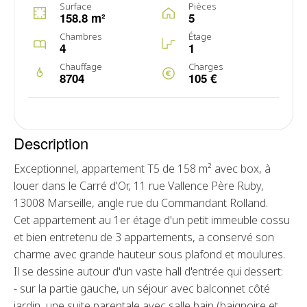
Surface
Pièces
158.8 m²
5
Chambres
Étage
4
1
Chauffage
Charges
8704
105 €
Description
Exceptionnel, appartement T5 de 158 m² avec box, à
louer dans le Carré d'Or, 11 rue Vallence Père Ruby,
13008 Marseille, angle rue du Commandant Rolland.
Cet appartement au 1er étage d'un petit immeuble cossu
et bien entretenu de 3 appartements, a conservé son
charme avec grande hauteur sous plafond et moulures.
Il se dessine autour d'un vaste hall d'entrée qui dessert:
- sur la partie gauche, un séjour avec balconnet côté
jardin, une suite parentale avec salle bain (baignoire et