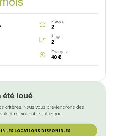
/mois
Pièces
²
2
Étage
2
Charges
40 €
a été loué
os critères. Nous vous préviendrons dès
valent rejoint notre catalogue.
IR LES LOCATIONS DISPONIBLES