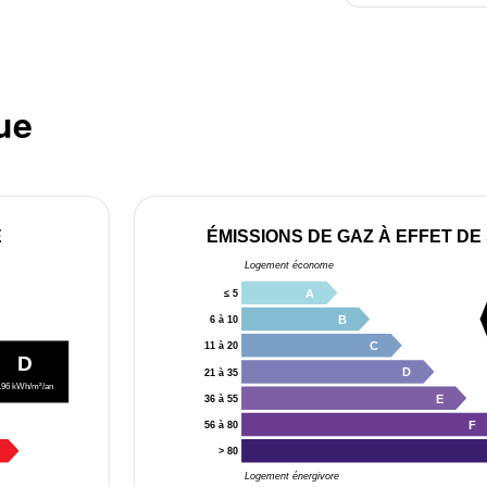
ue
E
ÉMISSIONS DE GAZ À EFFET DE
Logement économe
A
≤ 5
B
6 à 10
C
11 à 20
D
D
21 à 35
196 kWh/m²/an
E
36 à 55
F
56 à 80
> 80
Logement énergivore