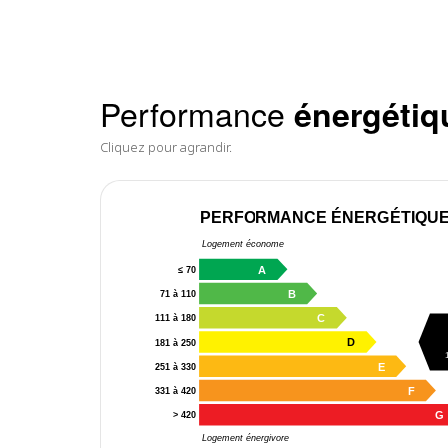
Performance
énergétiq
Cliquez pour agrandir.
PERFORMANCE ÉNERGÉTIQU
Logement économe
A
≤ 70
B
71 à 110
C
111 à 180
D
181 à 250
E
251 à 330
F
331 à 420
G
> 420
Logement énergivore