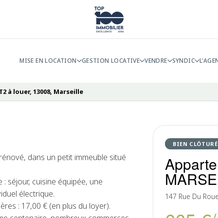
MISE EN LOCATION
GESTION LOCATIVE
VENDRE
SYNDIC
L'AGE
 à louer, 13008, Marseille
BIEN CLÔTURÉ
 rénové, dans un petit immeuble situé
Apparte
MARSE
 séjour, cuisine équipée, une
duel électrique.
147 Rue Du Roue
es : 17,00 € (en plus du loyer).