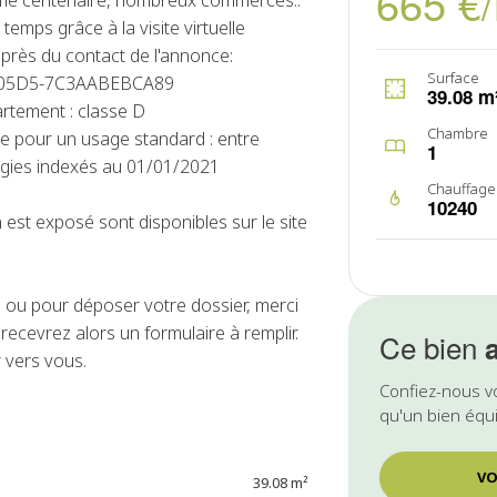
665 €
ème centenaire, nombreux commerces..
emps grâce à la visite virtuelle
près du contact de l'annonce:
Surface
80-05D5-7C3AABEBCA89
39.08 m
rtement : classe D
Chambre
e pour un usage standard : entre
1
rgies indexés au 01/01/2021
Chauffage
10240
 est exposé sont disponibles sur le site
ou pour déposer votre dossier, merci
ecevrez alors un formulaire à remplir.
Ce bien
 vers vous.
Confiez-nous v
qu'un bien équi
VO
39.08 m²