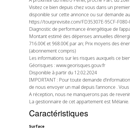
A proximité du métro Perier, proche Parc du 26
Visitez ce bien depuis chez vous dans un premier t
disponible sur cette annonce ou sur demande au
https://tour.previsite.com/FD35307E-95CF-F0
Diagnostic de performance énergétique de l’appa
Montant estimé des dépenses annuelles d’énergi
716.00€ et 968.00€ par an; Prix moyens des éne
(abonnement compris)
Les informations sur les risques auxquels ce bien
Géorisques : www.georisques.gouv.fr
Disponible à partir du 12.02.2024
IMPORTANT : Pour toute demande d'information 
de nous envoyer un mail depuis l'annonce . Vous r
A réception, nous ne manquerons pas de revenir
La gestionnaire de cet appartement est Mélanie.
Caractéristiques
Surface