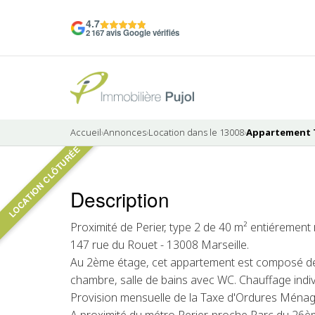
4.7
2 167 avis Google vérifiés
Accueil
›
Annonces
›
Location dans le 13008
›
Appartement T2
LOCATION CLÔTURÉE
5 photos
Description
LOUÉ
Proximité de Perier, type 2 de 40 m² entiérement
147 rue du Rouet - 13008 Marseille.
Au 2ème étage, cet appartement est composé de :
chambre, salle de bains avec WC. Chauffage indivi
Provision mensuelle de la Taxe d'Ordures Ménagèr