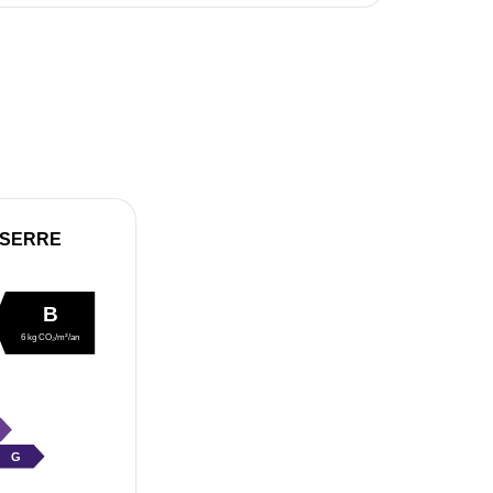
 SERRE
B
6 kg CO₂/m²/an
G