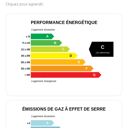
Cliquez pour agrandir.
PERFORMANCE ÉNERGÉTIQUE
Logement économe
A
≤ 70
B
71 à 110
C
C
111 à 180
131 kWh/m²/an
D
181 à 250
E
251 à 330
F
331 à 420
G
> 420
Logement énergivore
ÉMISSIONS DE GAZ À EFFET DE SERRE
Logement économe
A
≤ 5