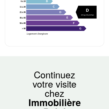
B
6 à 10
C
11 à 20
D
D
21 à 35
24 kg CO₂/m²/an
E
36 à 55
F
56 à 80
G
> 80
Logement énergivore
Continuez
votre visite
chez
Immobilière