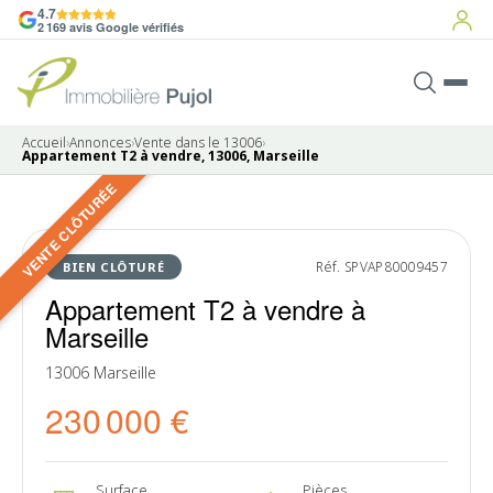
4.7
2 169 avis Google vérifiés
Accueil
›
Annonces
›
Vente dans le 13006
›
Appartement T2 à vendre, 13006, Marseille
VENTE CLÔTURÉE
6 photos
VENDU
Réf. SPVAP80009457
BIEN CLÔTURÉ
Appartement T2 à vendre à
Marseille
13006 Marseille
230 000 €
Surface
Pièces