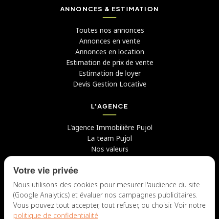
ANNONCES & ESTIMATION
Toutes nos annonces
Annonces en vente
Annonces en location
Estimation de prix de vente
Estimation de loyer
Devis Gestion Locative
L'AGENCE
L'agence Immobilière Pujol
La team Pujol
Nos valeurs
Avis clients
Votre vie privée
Conseils
Candidater chez nous
Nous utilisons des cookies pour mesurer l'audience du site
(Google Analytics) et évaluer nos campagnes publicitaires.
NOUS CONTACTER
Vous pouvez tout accepter, tout refuser, ou choisir. Voir notre
politique de confidentialité
.