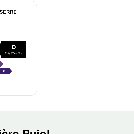
 SERRE
D
32 kg CO₂/m²/an
G
ère Pujol