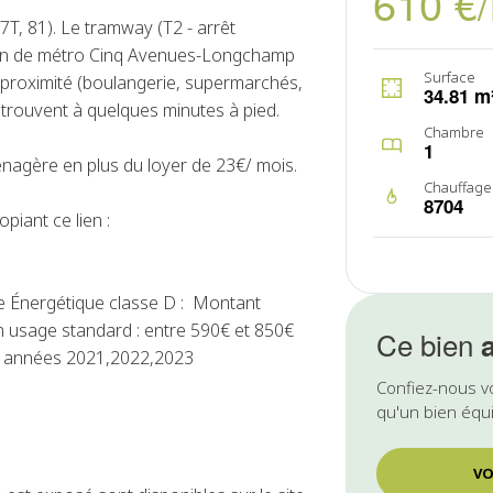
610 €
7T, 81). Le tramway (T2 - arrêt
ation de métro Cinq Avenues-Longchamp
Surface
roximité (boulangerie, supermarchés,
34.81 m
trouvent à quelques minutes à pied.
Chambre
1
énagère en plus du loyer de 23€/ mois.
Chauffage
8704
piant ce lien :
 Énergétique classe D : Montant
n usage standard : entre 590€ et 850€
Ce bien
es années 2021,2022,2023
Confiez-nous v
qu'un bien équi
VO