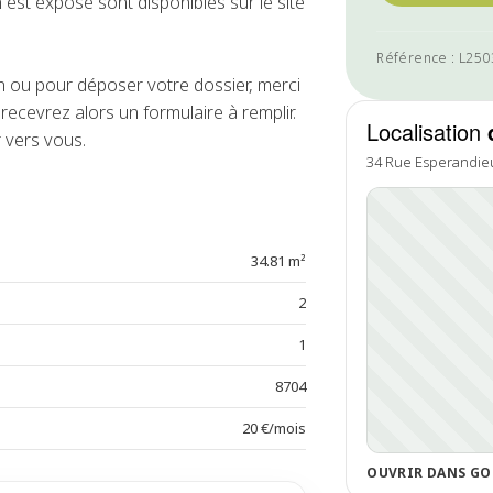
 est exposé sont disponibles sur le site
Référence : L25
ou pour déposer votre dossier, merci
ecevrez alors un formulaire à remplir.
Localisation
 vers vous.
34 Rue Esperandie
34.81 m²
2
1
8704
20 €/mois
OUVRIR DANS GO