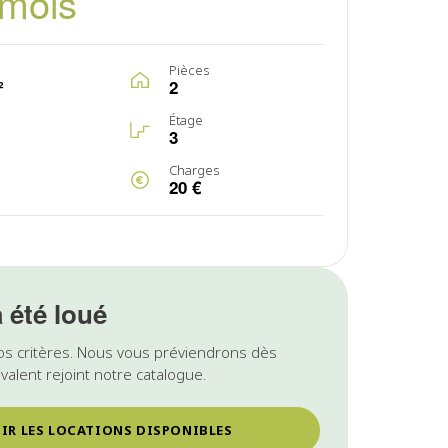
/mois
Pièces
²
2
Étage
3
Charges
20 €
a été loué
os critères. Nous vous préviendrons dès
valent rejoint notre catalogue.
IR LES LOCATIONS DISPONIBLES