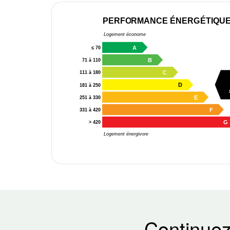
PERFORMANCE ÉNERGÉTIQU
Logement économe
A
≤ 70
B
71 à 110
C
111 à 180
D
181 à 250
E
251 à 330
F
331 à 420
G
> 420
Logement énergivore
Continuez