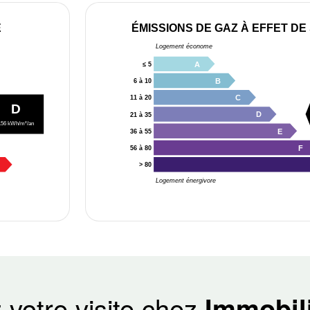
E
ÉMISSIONS DE GAZ À EFFET DE
Logement économe
A
≤ 5
B
6 à 10
C
11 à 20
D
D
21 à 35
156 kWh/m²/an
E
36 à 55
F
56 à 80
> 80
Logement énergivore
 votre visite chez
Immobili