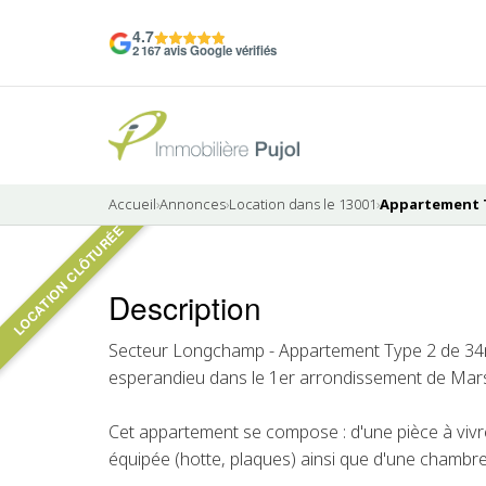
4.7
2 167 avis Google vérifiés
Accueil
›
Annonces
›
Location dans le 13001
›
Appartement T2
LOCATION CLÔTURÉE
Description
LOUÉ
Secteur Longchamp - Appartement Type 2 de 34m
esperandieu dans le 1er arrondissement de Marse
Cet appartement se compose : d'une pièce à vivr
équipée (hotte, plaques) ainsi que d'une chambre 