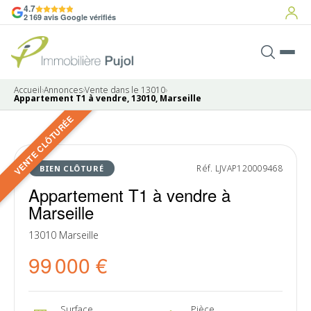
4.7
2 169 avis Google vérifiés
Accueil
›
Annonces
›
Vente dans le 13010
›
Appartement T1 à vendre, 13010, Marseille
VENTE CLÔTURÉE
6 photos
VENDU
Réf. LJVAP120009468
BIEN CLÔTURÉ
Appartement T1 à vendre à
Marseille
13010 Marseille
99 000 €
Surface
Pièce