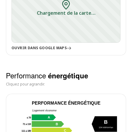
Chargement de la carte…
OUVRIR DANS GOOGLE MAPS
Performance
énergétique
Cliquez pour agrandir.
PERFORMANCE ÉNERGÉTIQUE
Logement économe
A
≤ 70
B
B
71 à 110
104 kWh/m²/an
C
111 à 180