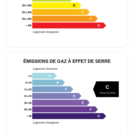
D
181 à 250
E
251 à 330
F
331 à 420
G
> 420
Logement énergivore
ÉMISSIONS DE GAZ À EFFET DE SERRE
Logement économe
A
≤ 5
B
6 à 10
C
C
11 à 20
18 kg CO₂/m²/an
D
21 à 35
E
36 à 55
F
56 à 80
G
> 80
Logement énergivore