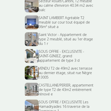
Secteur Rouet/Cantini, T2 meublé
au calme d'environ 40.34 m2 avec
balc
SAINT LAMBERT Agréable T2
meublé sur cour tout équipé de
36m² situé a
Saint Victor - Appartement de
type 2 meublé, situé au 1er étage
du 1 r
SOUS OFFRE - EXCLUSIVITE -
SAINT-GINIEZ, grand
appartement de type 3 d
VENDU T2 de 49m2 avec terrasse
au dernier étage, situé rue Négre
13005
CASTELLANE/PERIER, appartement
de type T2 de 43m2 entièrement
rénové e
SOUS OFFRE / EXCLUSIVITE Les
Hamadryades 16 traverse de la
Dominique 1