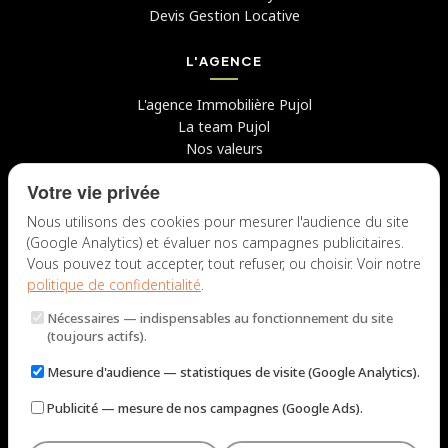
Devis Gestion Locative
L'AGENCE
L'agence Immobilière Pujol
La team Pujol
Nos valeurs
Avis clients
Votre vie privée
Conseils
Candidater chez nous
Nous utilisons des cookies pour mesurer l'audience du site
(Google Analytics) et évaluer nos campagnes publicitaires.
NOUS CONTACTER
Vous pouvez tout accepter, tout refuser, ou choisir. Voir notre
politique de confidentialité
.
7 rue du Docteur Fiolle, 13006 Marseille
Nécessaires
— indispensables au fonctionnement du site
Lun – Jeu : 9h – 12h / 14h – 18h
(toujours actifs).
Ven : 9h – 12h / 14h – 17h
Mesure d'audience
— statistiques de visite (Google Analytics).
NOUS ÉCRIRE
Publicité
— mesure de nos campagnes (Google Ads).