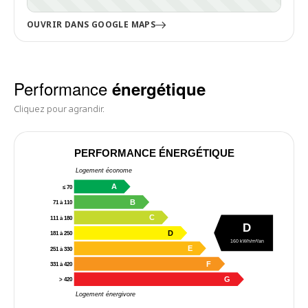
OUVRIR DANS GOOGLE MAPS
Performance
énergétique
Cliquez pour agrandir.
PERFORMANCE ÉNERGÉTIQUE
Logement économe
A
≤ 70
B
71 à 110
C
111 à 180
D
D
181 à 250
160 kWh/m²/an
E
251 à 330
F
331 à 420
G
> 420
Logement énergivore