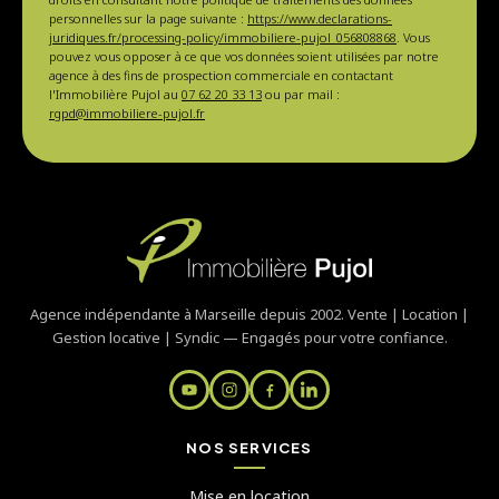
personnelles sur la page suivante :
https://www.declarations-
juridiques.fr/processing-policy/immobiliere-pujol_056808868
. Vous
pouvez vous opposer à ce que vos données soient utilisées par notre
agence à des fins de prospection commerciale en contactant
l'Immobilière Pujol au
07 62 20 33 13
ou par mail :
rgpd@immobiliere-pujol.fr
Agence indépendante à Marseille depuis 2002. Vente | Location |
Gestion locative | Syndic — Engagés pour votre confiance.
NOS SERVICES
Mise en location