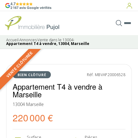
4.7
2 167 avis Google vérifiés
Accueil
›
Annonces
›
Vente dans le 13004
›
Appartement T4 à vendre, 13004, Marseille
VENTE CLÔTURÉE
10 photos
VENDU
Réf. MBVAP20006528
BIEN CLÔTURÉ
Appartement T4 à vendre à
Marseille
13004 Marseille
220 000 €
Surface
Pièces