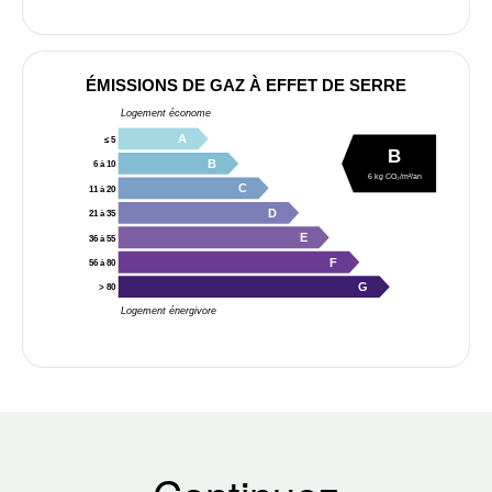
ÉMISSIONS DE GAZ À EFFET DE SERRE
Logement économe
A
≤ 5
B
B
6 à 10
6 kg CO₂/m²/an
C
11 à 20
D
21 à 35
E
36 à 55
F
56 à 80
G
> 80
Logement énergivore