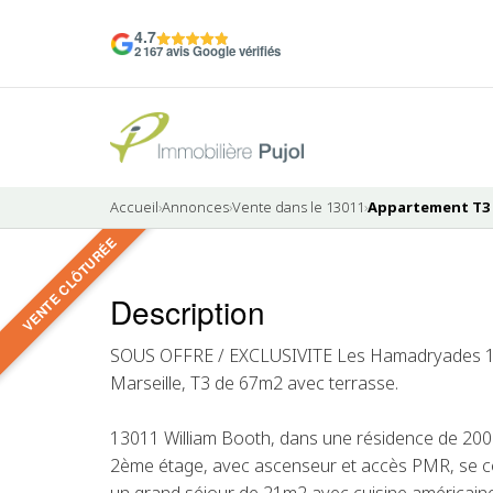
4.7
2 167 avis Google vérifiés
Accueil
›
Annonces
›
Vente dans le 13011
›
Appartement T3 à
VENTE CLÔTURÉE
10 photos
Description
VENDU
SOUS OFFRE / EXCLUSIVITE Les Hamadryades 16
Marseille, T3 de 67m2 avec terrasse.
13011 William Booth, dans une résidence de 200
2ème étage, avec ascenseur et accès PMR, se co