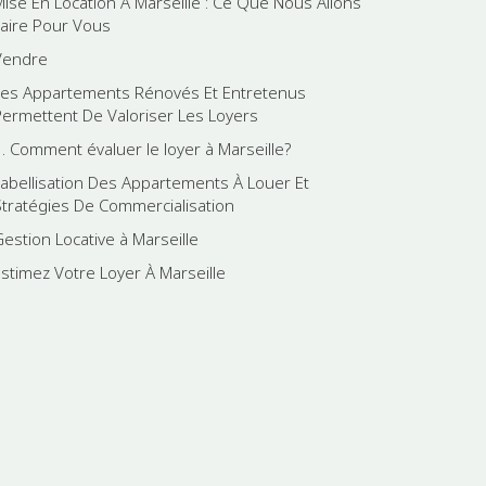
Mise En Location À Marseille : Ce Que Nous Allons
Faire Pour Vous
Vendre
Les Appartements Rénovés Et Entretenus
Permettent De Valoriser Les Loyers
3. Comment évaluer le loyer à Marseille?
Labellisation Des Appartements À Louer Et
Stratégies De Commercialisation
Gestion Locative à Marseille
Estimez Votre Loyer À Marseille