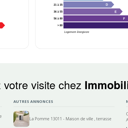
D
21 à 35
E
36 à 55
F
56 à 80
> 80
Logement énergivore
 votre visite chez
Immobili
AUTRES ANNONCES
e
La Pomme 13011 - Maison de ville , terrasse