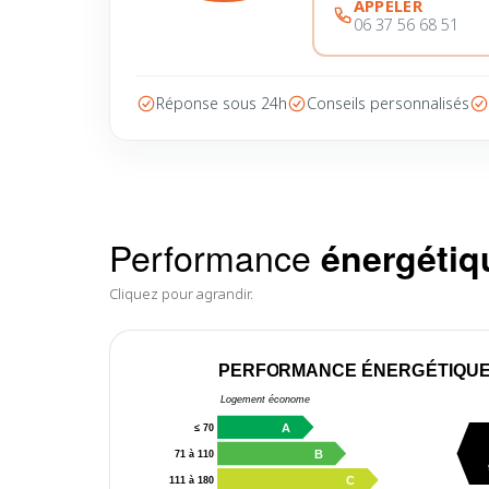
APPELER
06 37 56 68 51
Réponse sous 24h
Conseils personnalisés
Performance
énergétiq
Cliquez pour agrandir.
PERFORMANCE ÉNERGÉTIQU
Logement économe
A
≤ 70
B
71 à 110
C
111 à 180