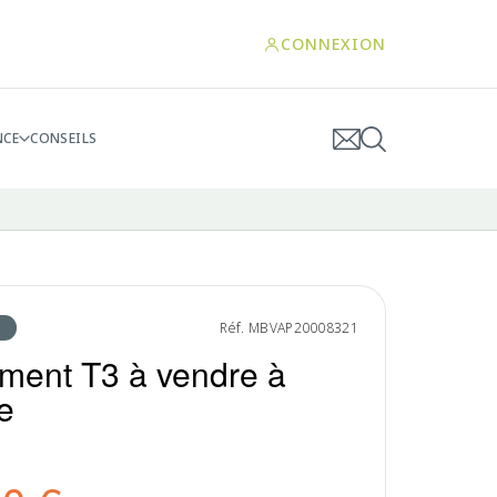
CONNEXION
NCE
CONSEILS
Réf. MBVAP20008321
ment T3 à vendre à
e