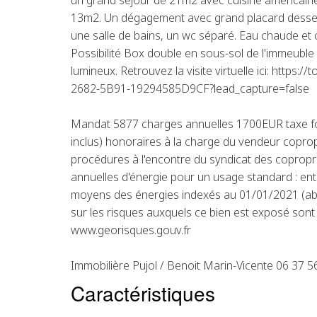
un grand séjour de 21m2 avec cuisine américain
13m2. Un dégagement avec grand placard desse
une salle de bains, un wc séparé. Eau chaude et c
Possibilité Box double en sous-sol de l'immeuble 
lumineux. Retrouvez la visite virtuelle ici: https
2682-5B91-19294585D9CF?lead_capture=false
Mandat 5877 charges annuelles 1700EUR taxe f
inclus) honoraires à la charge du vendeur coprop
procédures à l'encontre du syndicat des coprop
annuelles d'énergie pour un usage standard : en
moyens des énergies indexés au 01/01/2021 (ab
sur les risques auxquels ce bien est exposé sont 
www.georisques.gouv.fr
Immobilière Pujol / Benoit Marin-Vicente 06 37 5
Caractéristiques