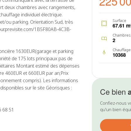
225 0
e communiquant avec la terrasse de
rt deux chambres avec rangements,
hauffage individuel électrique.
Surface
et/ou parking. Orientation Sud, très
67.61 m
://tour.previsite.com/1B5F80AB-4C3B-
Chambres
2
Chauffage
oncière 1630EUR(garage et parking
10368
riété de 175 lots principaux pas de
riétaires Montant estimé des dépenses
tre 460EUR et 660EUR par an;Prix
onnement compris). Les informations
disponibles sur le site Géorisques :
Ce bien
Confiez-nous v
6 68 51
qu'un bien équi