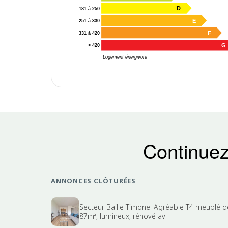
D
181 à 250
E
251 à 330
F
331 à 420
G
> 420
Logement énergivore
Continuez
ANNONCES CLÔTURÉES
Secteur Baille-Timone. Agréable T4 meublé d
87m², lumineux, rénové av