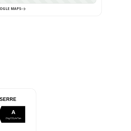
OGLE MAPS
 SERRE
A
2 kg CO₂/m²/an