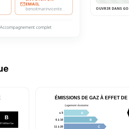
EMAIL
OUVRIR DANS GO
benoitmarinvicente@immobiliere-pujol.fr
Accompagnement complet
ue
E
ÉMISSIONS DE GAZ À EFFET DE
Logement économe
A
≤ 5
B
B
6 à 10
97 kWh/m²/an
C
11 à 20