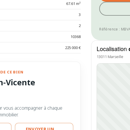
67.61 m²
3
2
Référence : MBV
10368
Localisation
225 000 €
13011 Marseille
DE CE BIEN
n-Vicente
ur vous accompagner à chaque
mmobilier.
ENVOYER UN