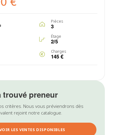
00 €
Pièces
²
3
Étage
2/5
Charges
145 €
a trouvé preneur
os critères. Nous vous préviendrons dès
valent rejoint notre catalogue.
VOIR LES VENTES DISPONIBLES