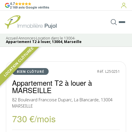
4.7
2 169 avis Google vérifiés
Accueil
›
Annonces
›
Location dans le 13004
›
Appartement T2 à louer, 13004, Marseille
LOCATION CLÔTURÉE
LOUÉ
Réf. L250251
BIEN CLÔTURÉ
Appartement T2 à louer à
MARSEILLE
82 Boulevard Francoise Duparc, La Blancarde, 13004
MARSEILLE
730 €/mois