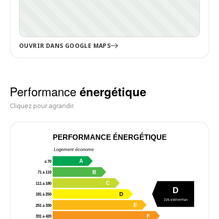
OUVRIR DANS GOOGLE MAPS
Performance
énergétique
Cliquez pour agrandir.
PERFORMANCE ÉNERGÉTIQUE
Logement économe
A
≤ 70
B
71 à 110
C
111 à 180
D
D
181 à 250
226 kWh/m²/an
E
251 à 330
F
331 à 420