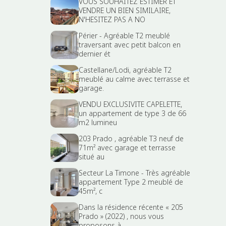
VOUS SOUHAITEZ ESTIMER ET
VENDRE UN BIEN SIMILAIRE,
N'HESITEZ PAS A NO
Périer - Agréable T2 meublé
traversant avec petit balcon en
dernier ét
Castellane/Lodi, agréable T2
meublé au calme avec terrasse et
garage.
VENDU EXCLUSIVITE CAPELETTE,
un appartement de type 3 de 66
m2 lumineu
203 Prado , agréable T3 neuf de
71m² avec garage et terrasse
situé au
Secteur La Timone - Très agréable
appartement Type 2 meublé de
45m², c
Dans la résidence récente « 205
Prado » (2022) , nous vous
proposons à