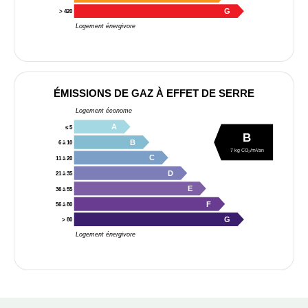
G
> 420
Logement énergivore
ÉMISSIONS DE GAZ À EFFET DE SERRE
Logement économe
A
≤ 5
B
B
6 à 10
7 kg CO₂/m²/an
C
11 à 20
D
21 à 35
E
36 à 55
F
56 à 80
G
> 80
Logement énergivore