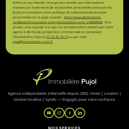
fichiers et aux libertés. Vous pouvez accéder aux informations
relatives aux traitements de vos données personnelles ainsi qu'à vos
droits en consultant notre politique de traitements des données
personnelles sur la page suivante :
https://www.declarations-
juridiques.fr/processing-policy/immobiliere-pujol_056808868
. Vous
pouvez vous opposer à ce que vos données soient utilisées par notre
agence à des fins de prospection commerciale en contactant
l'Immobilière Pujol au
07 62 20 33 13
ou par mail :
rgpd@immobiliere-pujol.fr
Agence indépendante à Marseille depuis 2002. Vente | Location |
Gestion locative | Syndic — Engagés pour votre confiance.
NOS SERVICES