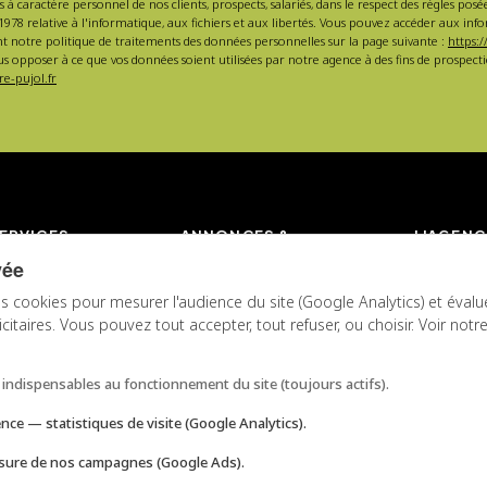
s à caractère personnel de nos clients, prospects, salariés, dans le respect des règles po
1978 relative à l'informatique, aux fichiers et aux libertés. Vous pouvez accéder aux inf
nt notre politique de traitements des données personnelles sur la page suivante :
https:/
s opposer à ce que vos données soient utilisées par notre agence à des fins de prospe
e-pujol.fr
ERVICES
ANNONCES &
L'AGENC
ESTIMATION
vée
 location
L'agence 
Toutes nos annonces
s cookies pour mesurer l'audience du site (Google Analytics) et évalu
 locative
Pujol
taires. Vous pouvez tout accepter, tout refuser, ou choisir. Voir notr
Annonces en vente
votre bien
La team P
Annonces en location
de copropriété
Nos valeu
Estimation de prix de
 à Marseille
Avis client
indispensables au fonctionnement du site (toujours actifs).
vente
Conseils
Estimation de loyer
ence
— statistiques de visite (Google Analytics).
Candidate
Devis Gestion Locative
ure de nos campagnes (Google Ads).