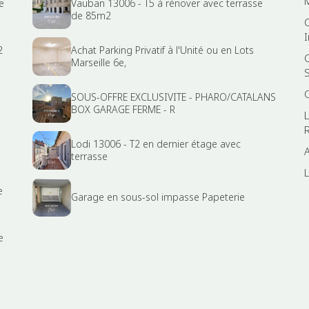
e
Vauban 13006 - T5 à rénover avec terrasse
de 85m2
2
Achat Parking Privatif à l'Unité ou en Lots
Marseille 6e,
SOUS-OFFRE EXCLUSIVITE - PHARO/CATALANS
BOX GARAGE FERME - R
R
Lodi 13006 - T2 en dernier étage avec
terrasse
L
e
Garage en sous-sol impasse Papeterie
e