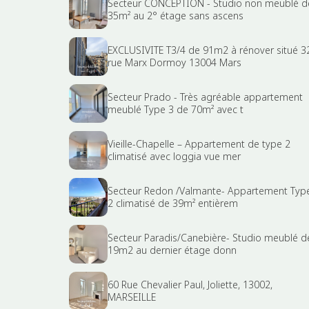
Secteur CONCEPTION - Studio non meublé d
35m² au 2° étage sans ascens
EXCLUSIVITE T3/4 de 91m2 à rénover situé 3
rue Marx Dormoy 13004 Mars
Secteur Prado - Très agréable appartement
meublé Type 3 de 70m² avec t
Vieille-Chapelle – Appartement de type 2
climatisé avec loggia vue mer
Secteur Redon /Valmante- Appartement Typ
2 climatisé de 39m² entièrem
Secteur Paradis/Canebière- Studio meublé d
19m2 au dernier étage donn
60 Rue Chevalier Paul, Joliette, 13002,
MARSEILLE