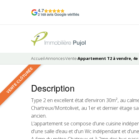
4.7
2 169 avis Google vérifiés
Accueil
›
Annonces
›
Vente
›
Appartement T2 à vendre, 4e 
VENTE CLÔTURÉE
3 photos
Description
VENDU
Type 2 en excellent état d'environ 30m², au calme
Chartreux/Montolivet, au 1er et dernier étage sa
ancien.
L'appartement se compose d'une cuisine indépen
d'une salle d'eau et d'un Wc indépendant et d'une