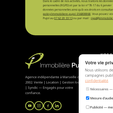
Dans le cadre de nos activités, nous traitons les donnée
personnelles (RGPD) et par la loi n°78-17 du 6 janvier 
données personnelles ainsi qu'à vos droits en consulta
policy/immobiliere-pujol_056808868
. Vous pouvez vou
Pujol au
07 62 20 33 13
ou par mail :
rgpd@immobilier
NOS S
Votre vie pri
Mise en
Nous utilisons de
Gestion
campagnes publici
Agence indépendante à Marseille depuis
Vendre 
confidentialité
.
2002. Vente | Location | Gestion locative
Syndic 
| Syndic — Engagés pour votre
Acheter
Nécessaires
— 
confiance.
Mesure d'audi
Publicité
— mes