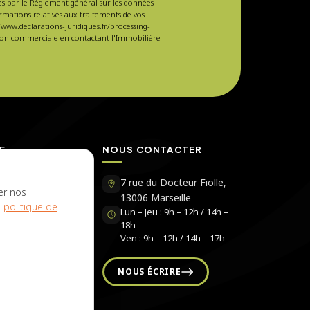
sées par le Règlement général sur les données
ormations relatives aux traitements de vos
/www.declarations-juridiques.fr/processing-
ction commerciale en contactant l'Immobilière
E
NOUS CONTACTER
Immobilière
7 rue du Docteur Fiolle,
er nos
13006 Marseille
e
politique de
Lun – Jeu : 9h – 12h / 14h –
ujol
18h
rs
Ven : 9h – 12h / 14h – 17h
s
NOUS ÉCRIRE
r chez nous