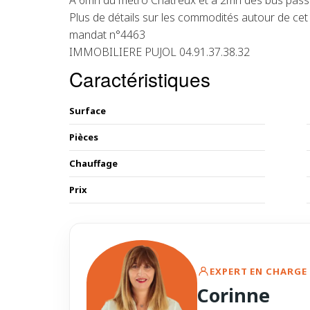
A 6mn du métro Chatreux et à 2mn des bus passa
Plus de détails sur les commodités autour de cet 
mandat n°4463
IMMOBILIERE PUJOL 04.91.37.38.32
Caractéristiques
Surface
Pièces
Chauffage
Prix
EXPERT EN CHARGE 
Corinne