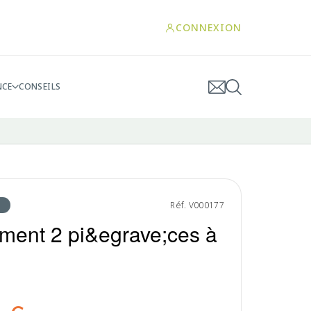
CONNEXION
NCE
CONSEILS
Réf. V000177
ment 2 pi&egrave;ces à