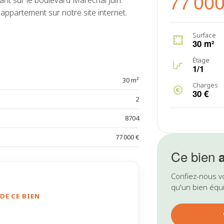
77 000
nt sur le boulevard Maréchal Juin.
appartement sur notre site internet.
Surface
30 m²
Étage
1/1
30 m²
Charges
30 €
2
8704
77 000 €
Ce bien
Confiez-nous v
qu'un bien équi
DE CE BIEN