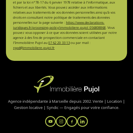
et par la loi n°78-17 du 6 janvier 1978 relative à l'informatique, aux
fichiers et aux libertés. Vous pouvez accéder aux informations
relatives aux traitements de vos données personnelles ainsi qu'à vos
droits en consultant notre politique de traitements des données
personnelles sur la page suivante :
https://www.declarations-
juridiques.fr/processing-policy/immobiliere-pujol_056808868
. Vous
pouvez vous opposer à ce que vos données soient utilisées par notre
agence à des fins de prospection commerciale en contactant
l'Immobilière Pujol au
07 62 20 33 13
ou par mail :
rgpd@immobiliere-pujol.fr
Agence indépendante à Marseille depuis 2002. Vente | Location |
Gestion locative | Syndic — Engagés pour votre confiance.