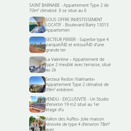
SAINT BARNABE - Appartement Type 2 de
70m² climatisé. Il se situe au 6
SOUS OFFRE INVESTISSEMENT
LOCATIF - Boulevard Barry 13013
Appartemen
SECTEUR PERIER - Superbe type 4
parquetÃ© et entourÃ© d'une
grande ter
La Valentine – Appartement de
type 2 meublé avec terrasse, situé
au 2è
Secteur Redon /Valmante-
Appartement Type 2 climatisé de
39m² entièrem
VENDU - EXCLUSIVITE - Un Studio
d'environ 19 m2 situé au 1er
étage d'u
Vallon des Auffes- Jolie maison
rénovée de type 4 d'environ 78m²
avec