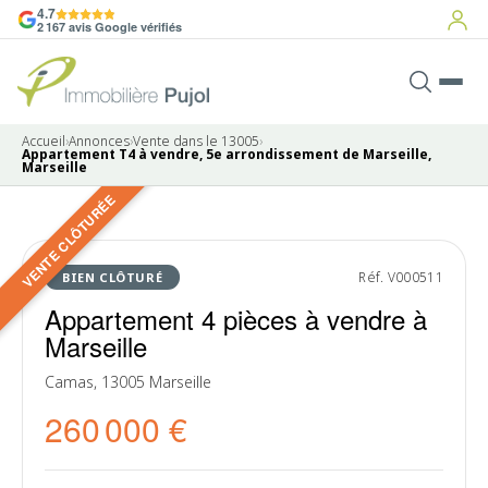
4.7
2 167 avis Google vérifiés
Accueil
›
Annonces
›
Vente dans le 13005
›
Appartement T4 à vendre, 5e arrondissement de Marseille,
Marseille
VENTE CLÔTURÉE
6 photos
VENDU
Réf. V000511
BIEN CLÔTURÉ
Appartement 4 pièces à vendre à
Marseille
Camas, 13005 Marseille
260 000 €