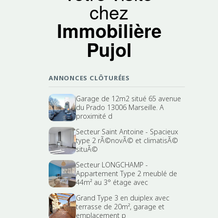
chez
Immobilière
Pujol
ANNONCES CLÔTURÉES
Garage de 12m2 situé 65 avenue
du Prado 13006 Marseille. A
proximité d
Secteur Saint Antoine - Spacieux
type 2 rÃ©novÃ© et climatisÃ©
situÃ©
Secteur LONGCHAMP -
Appartement Type 2 meublé de
44m² au 3° étage avec
Grand Type 3 en duiplex avec
terrasse de 20m², garage et
emplacement p