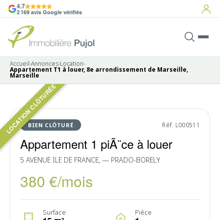
4.7
2 169 avis Google vérifiés
Accueil
›
Annonces
›
Location
›
Appartement T1 à louer, 8e arrondissement de Marseille,
Marseille
LOCATION CLÔTURÉE
Pas de photo disponible
LOUÉ
Réf. L000511
BIEN CLÔTURÉ
Appartement 1 piÃ¨ce à louer
5 AVENUE ILE DE FRANCE, — PRADO-BORELY
380 €/mois
Surface
Pièce