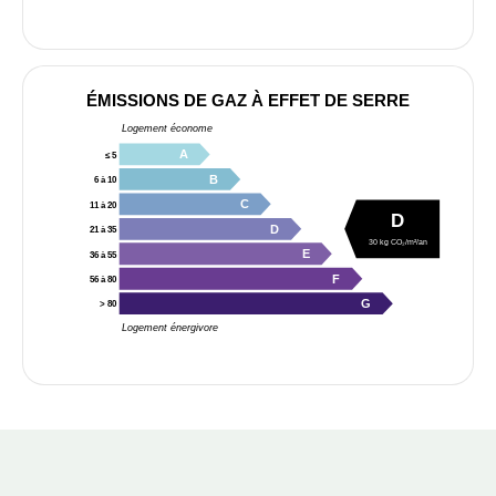
ÉMISSIONS DE GAZ À EFFET DE SERRE
Logement économe
A
≤ 5
B
6 à 10
C
11 à 20
D
D
21 à 35
30 kg CO₂/m²/an
E
36 à 55
F
56 à 80
G
> 80
Logement énergivore