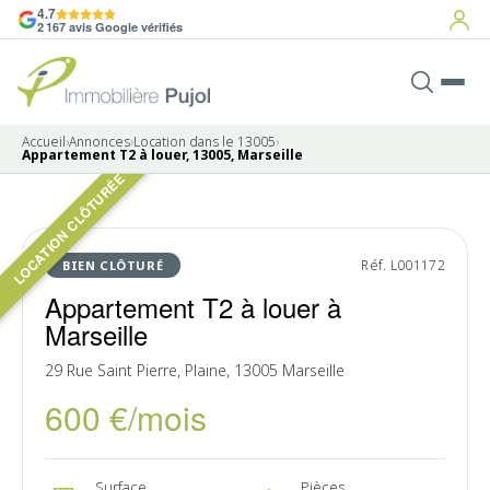
4.7
2 167 avis Google vérifiés
Accueil
›
Annonces
›
Location dans le 13005
›
Appartement T2 à louer, 13005, Marseille
LOCATION CLÔTURÉE
4 photos
LOUÉ
Réf. L001172
BIEN CLÔTURÉ
Appartement T2 à louer à
Marseille
29 Rue Saint Pierre, Plaine, 13005 Marseille
600 €/mois
Surface
Pièces