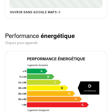
OUVRIR DANS GOOGLE MAPS
Performance
énergétique
Cliquez pour agrandir.
PERFORMANCE ÉNERGÉTIQUE
Logement économe
A
≤ 70
B
71 à 110
C
111 à 180
D
D
181 à 250
170 kWh/m²/an
E
251 à 330
F
331 à 420
G
> 420
Logement énergivore