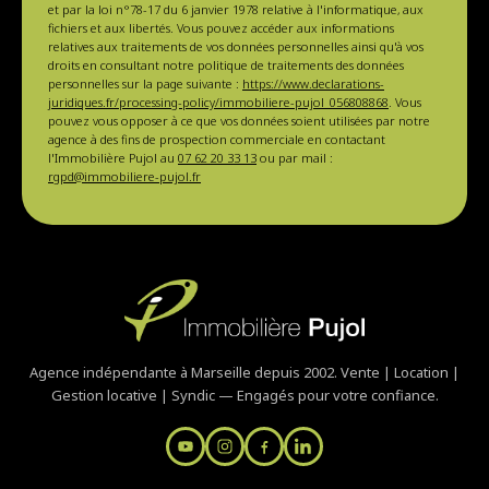
et par la loi n°78-17 du 6 janvier 1978 relative à l'informatique, aux
fichiers et aux libertés. Vous pouvez accéder aux informations
relatives aux traitements de vos données personnelles ainsi qu'à vos
droits en consultant notre politique de traitements des données
personnelles sur la page suivante :
https://www.declarations-
juridiques.fr/processing-policy/immobiliere-pujol_056808868
. Vous
pouvez vous opposer à ce que vos données soient utilisées par notre
agence à des fins de prospection commerciale en contactant
l'Immobilière Pujol au
07 62 20 33 13
ou par mail :
rgpd@immobiliere-pujol.fr
Agence indépendante à Marseille depuis 2002. Vente | Location |
Gestion locative | Syndic — Engagés pour votre confiance.