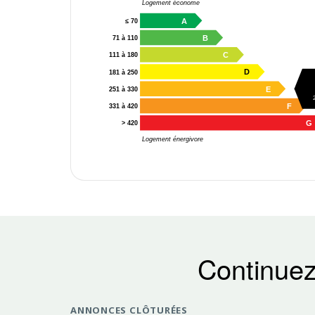
Logement économe
A
≤ 70
B
71 à 110
C
111 à 180
D
181 à 250
E
251 à 330
F
331 à 420
G
> 420
Logement énergivore
Continuez
ANNONCES CLÔTURÉES