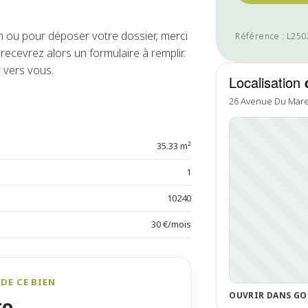
ou pour déposer votre dossier, merci
Référence : L25
ecevrez alors un formulaire à remplir.
 vers vous.
Localisation
26 Avenue Du Mare
35.33 m²
1
10240
30 €/mois
DE CE BIEN
OUVRIR DANS GO
to