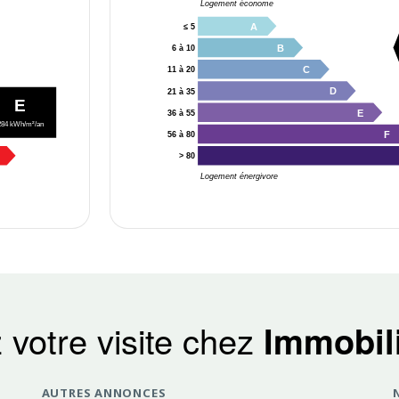
Logement économe
A
≤ 5
B
6 à 10
C
11 à 20
D
21 à 35
E
E
36 à 55
284 kWh/m²/an
F
56 à 80
> 80
Logement énergivore
 votre visite chez
Immobili
AUTRES ANNONCES