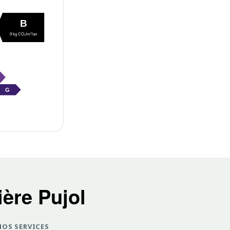
B
9 kg CO₂/m²/an
G
ère Pujol
NOS SERVICES