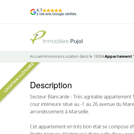
4.7
2 169 avis Google vérifiés
Accueil
›
Annonces
›
Location dans le 13004
›
Appartement T1
LOCATION CLÔTURÉE
Description
LOUÉ
Secteur Blancarde - Très agréable appartement T
cour intérieure situé au -1 au 26 avenue du Mar
arrondissement à Marseille.
Cet appartement en très bon état se compose d'u