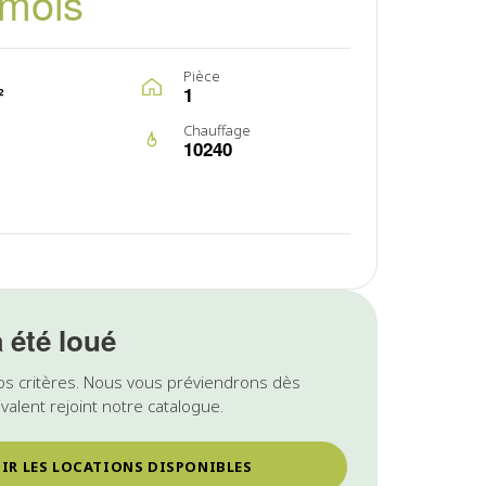
/mois
Pièce
²
1
Chauffage
10240
a été loué
os critères. Nous vous préviendrons dès
valent rejoint notre catalogue.
IR LES LOCATIONS DISPONIBLES