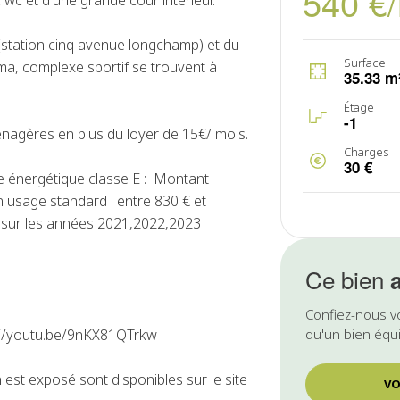
540 €
 wc et d'une grande cour intérieur.
(station cinq avenue longchamp) et du
Surface
ma, complexe sportif se trouvent à
35.33 m
Étage
-1
énagères en plus du loyer de 15€/ mois.
Charges
30 €
 énergétique classe E : Montant
 usage standard : entre 830 € et
 sur les années 2021,2022,2023
Ce bien
Confiez-nous v
ps://youtu.be/9nKX81QTrkw
qu'un bien équi
 est exposé sont disponibles sur le site
VO