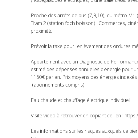
(hotte,plaques éléctriques) d'une salle d'eau avec
Proche des arrêts de bus (7,9,10), du métro M1 
Tram 2 (station foch boisson) . Commerces, ciné
proximité.
Prévoir la taxe pour l'enlèvement des ordures m
Appartement avec un Diagnostic de Performance
estimé des dépenses annuelles d'énergie pour un
1160€ par an. Prix moyens des énergies indexés
(abonnements compris).
Eau chaude et chauffage électrique individuel.
Visite vidéo à retrouver en copiant ce lien : htt
Les informations sur les risques auxquels ce bien