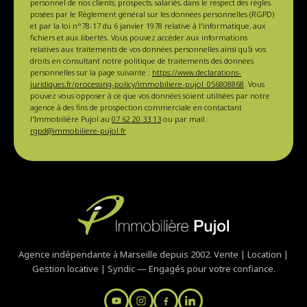
personnel de nos clients, prospects, salariés, dans le respect des règles
posées par le Règlement général sur les données personnelles (RGPD)
et par la loi n°78-17 du 6 janvier 1978 relative à l'informatique, aux
fichiers et aux libertés. Vous pouvez accéder aux informations
relatives aux traitements de vos données personnelles ainsi qu'à vos
droits en consultant notre politique de traitements des données
personnelles sur la page suivante :
https://www.declarations-
juridiques.fr/processing-policy/immobiliere-pujol_056808868
. Vous
pouvez vous opposer à ce que vos données soient utilisées par notre
agence à des fins de prospection commerciale en contactant
l'Immobilière Pujol au
07 62 20 33 13
ou par mail :
rgpd@immobiliere-pujol.fr
Agence indépendante à Marseille depuis 2002. Vente | Location |
Gestion locative | Syndic — Engagés pour votre confiance.