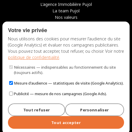
L'agence Immobilière Pujol
La team Pujol
Nos valeurs
Avis clients
Votre vie privée
Conseils
Candidater chez nous
Nous utilisons des cookies pour mesurer l'audience du site
(Google Analytics) et évaluer nos campagnes publicitaires.
NOUS CONTACTER
Vous pouvez tout accepter, tout refuser, ou choisir. Voir notre
politique de confidentialité
.
7 rue du Docteur Fiolle, 13006 Marseille
Nécessaires
— indispensables au fonctionnement du site
Lun – Jeu : 9h – 12h / 14h – 18h
(toujours actifs).
Ven : 9h – 12h / 14h – 17h
Mesure d'audience
— statistiques de visite (Google Analytics).
NOUS ÉCRIRE
Publicité
— mesure de nos campagnes (Google Ads).
Tout refuser
Personnaliser
© 2026 Immobilière Pujol — Marseille. Tous droits réservés.
Mentions légales et tarifs
Politique de confidentialité
Plan du site
Tout accepter
Gérer les cookies
Conçu par
Perel Web Studio