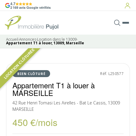
4.7
2 169 avis Google vérifiés
Accueil
›
Annonces
›
Location dans le 13009
›
Appartement T1 à louer, 13009, Marseille
LOCATION CLÔTURÉE
LOUÉ
Réf. L250577
BIEN CLÔTURÉ
Appartement T1 à louer à
MARSEILLE
42 Rue Henri Tomasi Les Airelles - Bat Le Cassis, 13009
MARSEILLE
450 €/mois