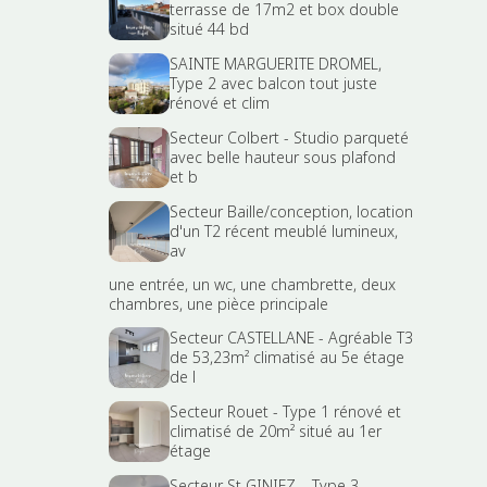
terrasse de 17m2 et box double
situé 44 bd
SAINTE MARGUERITE DROMEL,
Type 2 avec balcon tout juste
rénové et clim
Secteur Colbert - Studio parqueté
avec belle hauteur sous plafond
et b
Secteur Baille/conception, location
d'un T2 récent meublé lumineux,
av
une entrée, un wc, une chambrette, deux
chambres, une pièce principale
Secteur CASTELLANE - Agréable T3
de 53,23m² climatisé au 5e étage
de l
Secteur Rouet - Type 1 rénové et
climatisé de 20m² situé au 1er
étage
Secteur St GINIEZ – Type 3