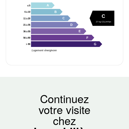
A
≤ 5
B
6 à 10
C
C
11 à 20
27 kg CO₂/m²/an
D
21 à 35
E
36 à 55
F
56 à 80
G
> 80
Logement énergivore
Continuez
votre visite
chez