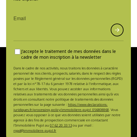
J'accepte le traitement de mes données dans le
cadre de mon inscription à la newsletter
Dans le cadre de nos activités, nous traitons les données à caractère
personnel de nos clients, prospects, salariés, dans le respect des règles
posées par le Règlement général sur les données personnelles (RGPD)
et par la loi n°78-17 du 6 janvier 1978 relative à l'informatique, aux
fichiers et aux libertés. Vous pouvez accéder aux informations
relatives aux traitements de vos données personnelles ainsi qu'à vos
droits en consultant notre politique de traitements des données
personnelles sur la page suivante :
https://www.declarations-
juridiques.fr/processing-policy/immobiliere-pujol_056808868
. Vous
pouvez vous opposer à ce que vos données soient utilisées par notre
agence à des fins de prospection commerciale en contactant
l'Immobilière Pujol au
07 62 20 33 13
ou par mail :
rgpd@immobiliere-pujol.fr