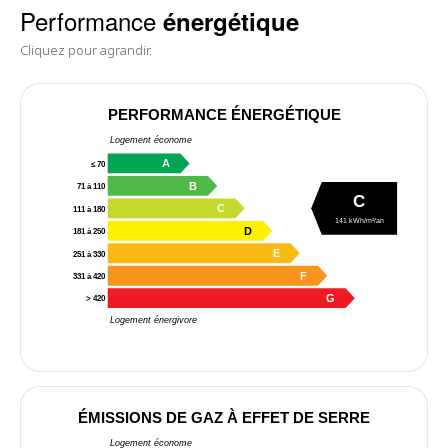
Performance
énergétique
Cliquez pour agrandir.
PERFORMANCE ÉNERGÉTIQUE
Logement économe
A
≤ 70
B
71 à 110
C
C
111 à 180
141 kWh/m²/an
D
181 à 250
E
251 à 330
F
331 à 420
G
> 420
Logement énergivore
ÉMISSIONS DE GAZ À EFFET DE SERRE
Logement économe