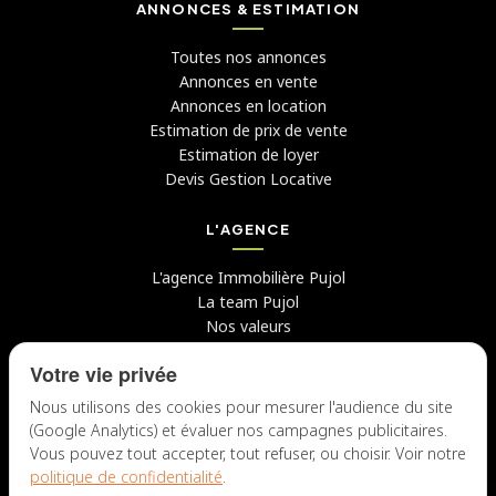
ANNONCES & ESTIMATION
Toutes nos annonces
Annonces en vente
Annonces en location
Estimation de prix de vente
Estimation de loyer
Devis Gestion Locative
L'AGENCE
L'agence Immobilière Pujol
La team Pujol
Nos valeurs
Avis clients
Votre vie privée
Conseils
Candidater chez nous
Nous utilisons des cookies pour mesurer l'audience du site
(Google Analytics) et évaluer nos campagnes publicitaires.
NOUS CONTACTER
Vous pouvez tout accepter, tout refuser, ou choisir. Voir notre
politique de confidentialité
.