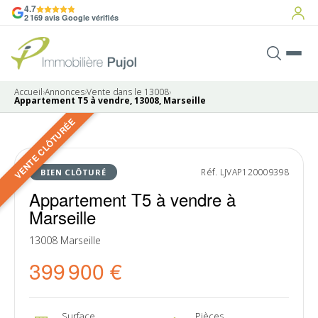
4.7
2 169 avis Google vérifiés
Accueil
›
Annonces
›
Vente dans le 13008
›
Appartement T5 à vendre, 13008, Marseille
VENTE CLÔTURÉE
8 photos
VENDU
Réf. LJVAP120009398
BIEN CLÔTURÉ
Appartement T5 à vendre à
Marseille
13008 Marseille
399 900 €
Surface
Pièces