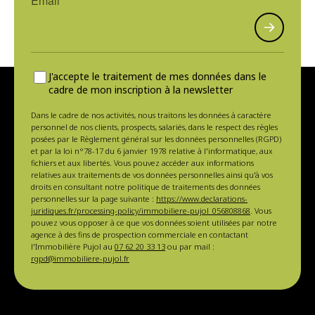
J'accepte le traitement de mes données dans le
cadre de mon inscription à la newsletter
Dans le cadre de nos activités, nous traitons les données à caractère
personnel de nos clients, prospects, salariés, dans le respect des règles
posées par le Règlement général sur les données personnelles (RGPD)
et par la loi n°78-17 du 6 janvier 1978 relative à l'informatique, aux
fichiers et aux libertés. Vous pouvez accéder aux informations
relatives aux traitements de vos données personnelles ainsi qu'à vos
droits en consultant notre politique de traitements des données
personnelles sur la page suivante :
https://www.declarations-
juridiques.fr/processing-policy/immobiliere-pujol_056808868
. Vous
pouvez vous opposer à ce que vos données soient utilisées par notre
agence à des fins de prospection commerciale en contactant
l'Immobilière Pujol au
07 62 20 33 13
ou par mail :
rgpd@immobiliere-pujol.fr