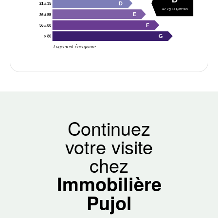
D
21 à 35
42 kg CO₂/m²/an
E
36 à 55
F
56 à 80
G
> 80
Logement énergivore
Continuez
votre visite
chez
Immobilière
Pujol