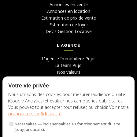
Annonces en vente
Annonces en location
Estimation de prix de vente
Estimation de loyer
Devis Gestion Locative
L'AGENCE
L'agence Immobilière Pujol
La team Pujol
Nos valeurs
Avis clients
Votre vie privée
Conseils
Candidater chez nous
Nous utilisons des cookies pour mesurer l'audience du site
(Google Analytics) et évaluer nos campagnes publicitaires.
NOUS CONTACTER
Vous pouvez tout accepter, tout refuser, ou choisir. Voir notre
politique de confidentialité
.
7 rue du Docteur Fiolle, 13006 Marseille
Nécessaires
— indispensables au fonctionnement du site
Lun – Jeu : 9h – 12h / 14h – 18h
(toujours actifs).
Ven : 9h – 12h / 14h – 17h