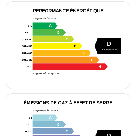
PERFORMANCE ÉNERGÉTIQUE
Logement économe
A
≤ 70
B
71 à 110
C
111 à 180
D
D
181 à 250
209 kWh/m²/an
E
251 à 330
F
331 à 420
G
> 420
Logement énergivore
ÉMISSIONS DE GAZ À EFFET DE SERRE
Logement économe
A
≤ 5
B
6 à 10
C
11 à 20
D