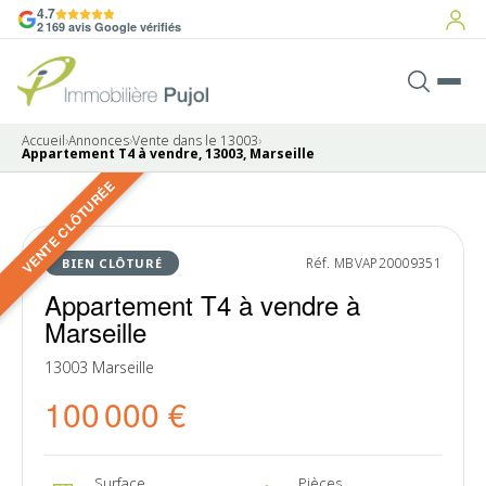
4.7
2 169 avis Google vérifiés
Accueil
›
Annonces
›
Vente dans le 13003
›
Appartement T4 à vendre, 13003, Marseille
VENTE CLÔTURÉE
8 photos
VENDU
Réf. MBVAP20009351
BIEN CLÔTURÉ
Appartement T4 à vendre à
Marseille
13003 Marseille
100 000 €
Surface
Pièces