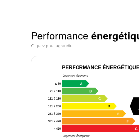
Performance
énergétiq
Cliquez pour agrandir.
PERFORMANCE ÉNERGÉTIQU
Logement économe
A
≤ 70
B
71 à 110
C
111 à 180
D
181 à 250
E
251 à 330
F
331 à 420
G
> 420
Logement énergivore