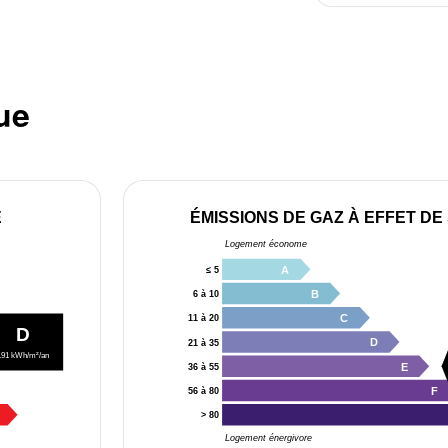
ue
E
ÉMISSIONS DE GAZ À EFFET DE
Logement économe
A
≤ 5
B
6 à 10
C
11 à 20
D
D
21 à 35
191 kWh/m²/an
E
36 à 55
F
56 à 80
> 80
Logement énergivore