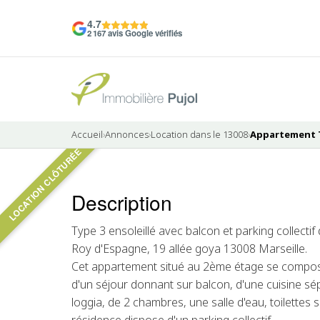
4.7
2 167 avis Google vérifiés
Accueil
›
Annonces
›
Location dans le 13008
›
Appartement T3
LOCATION CLÔTURÉE
9 photos
Description
LOUÉ
Type 3 ensoleillé avec balcon et parking collecti
Roy d'Espagne, 19 allée goya 13008 Marseille.
Cet appartement situé au 2ème étage se compose
d'un séjour donnant sur balcon, d'une cuisine 
loggia, de 2 chambres, une salle d'eau, toilettes