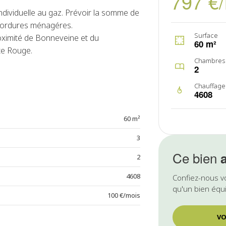
797 €
ndividuelle au gaz. Prévoir la somme de
d'ordures ménagéres.
Surface
ximité de Bonneveine et du
60 m²
nte Rouge.
Chambres
2
Chauffage
4608
60 m²
3
Ce bien
2
4608
Confiez-nous v
qu'un bien équi
100 €/mois
VO