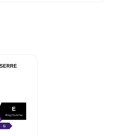
 SERRE
E
45 kg CO₂/m²/an
G