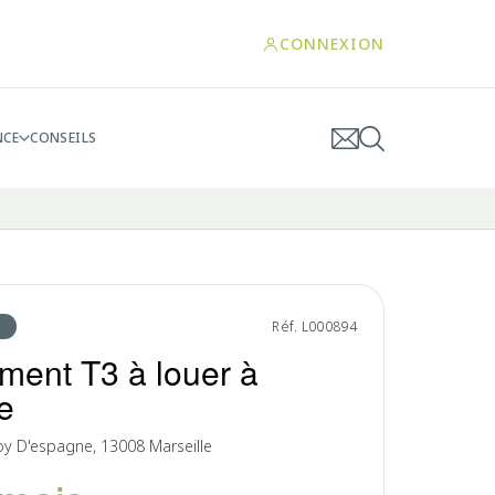
CONNEXION
NCE
CONSEILS
Réf. L000894
ment T3 à louer à
e
oy D'espagne, 13008 Marseille