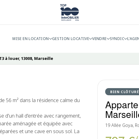
MISE EN LOCATION
GESTION LOCATIVE
VENDRE
SYNDIC
L'AGE
 à louer, 13008, Marseille
BIEN CLÔTURÉ
f de 56 m² dans la résidence calme du
Apparte
Marseill
 d'un hall d'entrée avec rangement,
séparée aménagée et équipée avec
19 Allée Goya, R
 séparées et une cave en sous sol. La