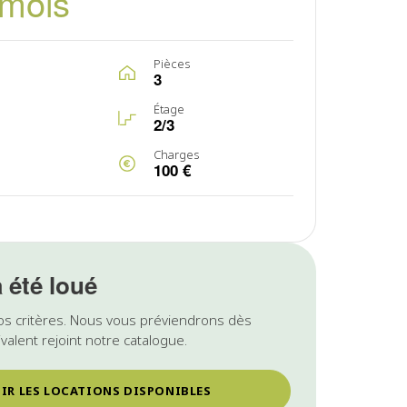
/mois
Pièces
3
Étage
2/3
Charges
100 €
a été loué
os critères. Nous vous préviendrons dès
valent rejoint notre catalogue.
IR LES LOCATIONS DISPONIBLES