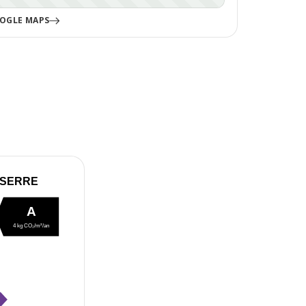
OGLE MAPS
 SERRE
A
4 kg CO₂/m²/an