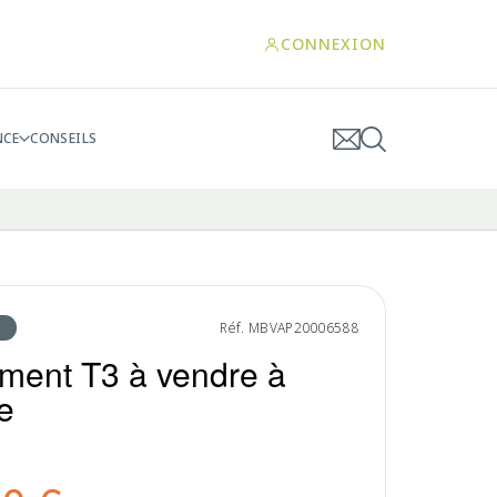
CONNEXION
NCE
CONSEILS
Réf. MBVAP20006588
ment T3 à vendre à
e