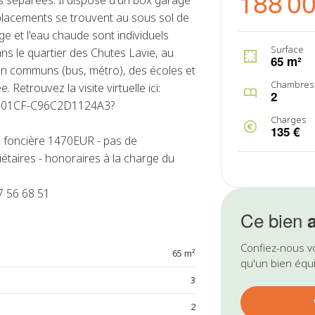
188 0
es séparées. Il dispose d'un box garage
mplacements se trouvent au sous sol de
ge et l'eau chaude sont individuels
Surface
ns le quartier des Chutes Lavie, au
65 m²
en communs (bus, métro), des écoles et
Chambres
etrouvez la visite virtuelle ici:
2
15-01CF-C96C2D1124A3?
Charges
135 €
 foncière 1470EUR - pas de
étaires - honoraires à la charge du
 56 68 51
Ce bien
Confiez-nous v
65 m²
qu'un bien équi
3
2