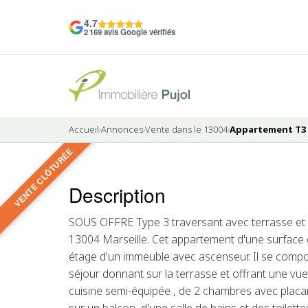
4.7
2 169 avis Google vérifiés
Accueil
›
Annonces
›
Vente dans le 13004
›
Appartement T3 à
VENTE CLÔTURÉE
10 photos
Description
VENDU
SOUS OFFRE Type 3 traversant avec terrasse et 
13004 Marseille. Cet appartement d'une surface
étage d'un immeuble avec ascenseur. Il se compos
séjour donnant sur la terrasse et offrant une vue 
cuisine semi-équipée , de 2 chambres avec pla