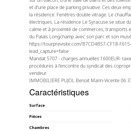
sur un balcon, d'une salle de bains et des toilett
et d'une place de parking privative. Ces deux e
la résidence. Fenêtres double vitrage. Le chauffa
électriques. La résidence Le Syracuse se situe da
calme et à proximité de commerces, transports 
du Palais Longchamp avec son parc et son musée. R
https://tour.previsite.com/B7CD4B57-CF18-F6
lead_capture=false
Mandat 5707 - charges annuelles 1600EUR- taxe
procédures à l'encontre du syndicat des copropri
vendeur
IMMOBILIERE PUJOL Benoit Marin-Vicente 06 37
Caractéristiques
Surface
Pièces
Chambres