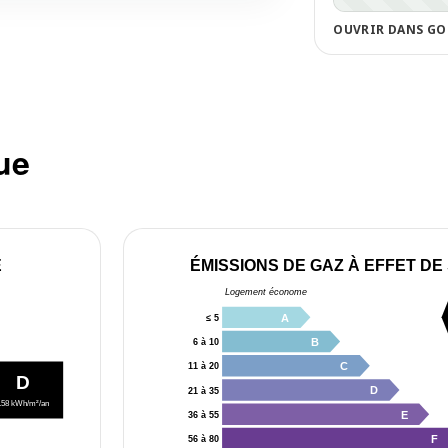
OUVRIR DANS GO
ue
E
ÉMISSIONS DE GAZ À EFFET DE
Logement économe
A
≤ 5
B
6 à 10
C
11 à 20
D
D
21 à 35
158 kWh/m²/an
E
36 à 55
F
56 à 80