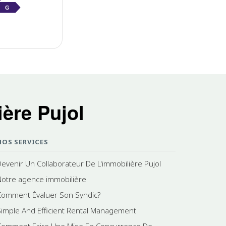
G
ère Pujol
NOS SERVICES
Devenir Un Collaborateur De L'immobilière Pujol
Notre agence immobilière
Comment Évaluer Son Syndic?
Simple And Efficient Rental Management
Comment Faire Une Mise En Concurrence De