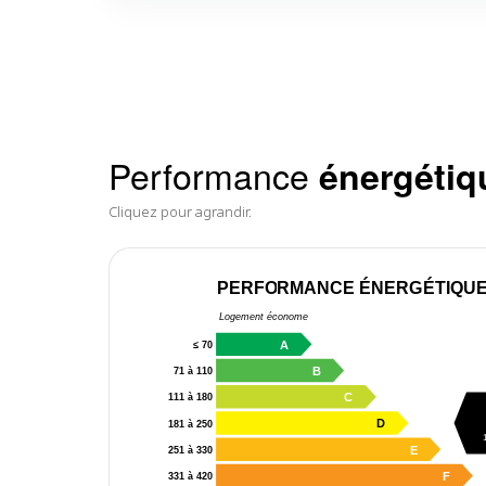
Performance
énergétiq
Cliquez pour agrandir.
PERFORMANCE ÉNERGÉTIQU
Logement économe
A
≤ 70
B
71 à 110
C
111 à 180
D
181 à 250
E
251 à 330
F
331 à 420