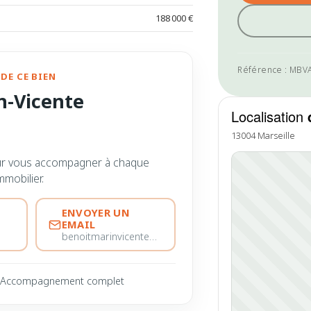
188 000 €
Référence : MBV
DE CE BIEN
n-Vicente
Localisation
13004 Marseille
ur vous accompagner à chaque
mmobilier.
ENVOYER UN
EMAIL
benoitmarinvicente@immobiliere-pujol.fr
Accompagnement complet