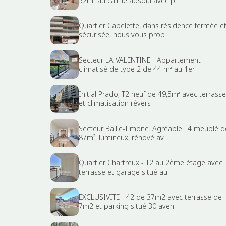
52m² au calme absolu avec p
Quartier Capelette, dans résidence fermée e
sécurisée, nous vous prop
Secteur LA VALENTINE - Appartement
climatisé de type 2 de 44 m² au 1er
Initial Prado, T2 neuf de 49,5m² avec terrasse
et climatisation révers
Secteur Baille-Timone. Agréable T4 meublé d
87m², lumineux, rénové av
Quartier Chartreux - T2 au 2ème étage avec
terrasse et garage situé au
EXCLUSIVITE - 42 de 37m2 avec terrasse de
7m2 et parking situé 30 aven