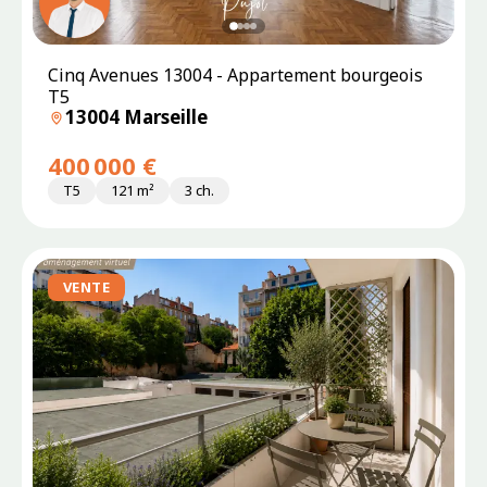
SOUS
Cinq Avenues 13004 - Appartement bourgeois
PROMESSE
T5
13004 Marseille
400 000 €
T5
121 m²
3 ch.
VENTE