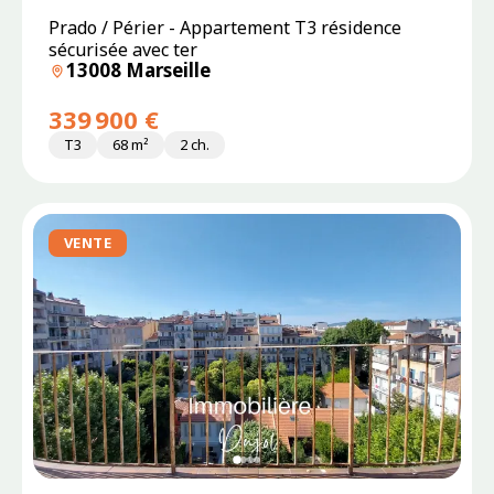
Prado / Périer - Appartement T3 résidence
sécurisée avec ter
13008 Marseille
339 900 €
T3
68 m²
2 ch.
VENTE