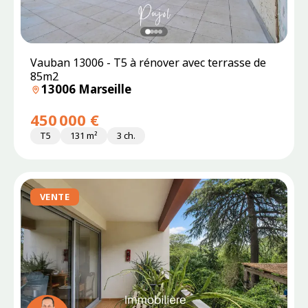
Vauban 13006 - T5 à rénover avec terrasse de
85m2
13006 Marseille
450 000 €
T5
131 m²
3 ch.
VENTE