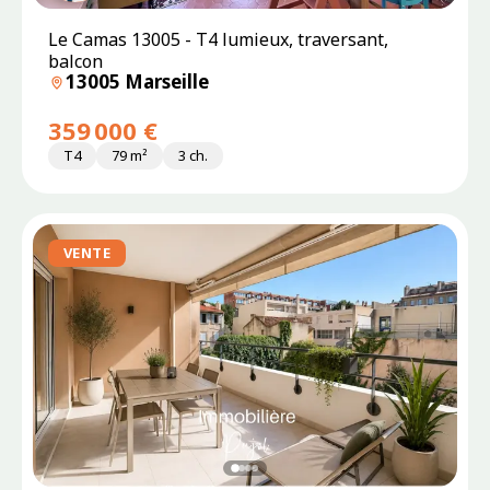
SOUS
Le Camas 13005 - T4 lumieux, traversant,
PROMESSE
balcon
13005 Marseille
359 000 €
T4
79 m²
3 ch.
VENTE