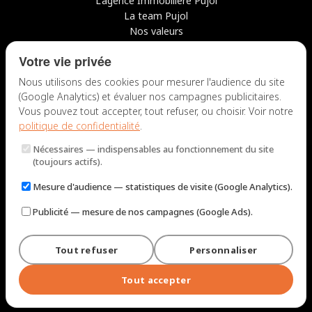
L'agence Immobilière Pujol
La team Pujol
Nos valeurs
Avis clients
Votre vie privée
Conseils
Candidater chez nous
Nous utilisons des cookies pour mesurer l'audience du site
(Google Analytics) et évaluer nos campagnes publicitaires.
NOUS CONTACTER
Vous pouvez tout accepter, tout refuser, ou choisir. Voir notre
politique de confidentialité
.
7 rue du Docteur Fiolle, 13006 Marseille
Nécessaires
— indispensables au fonctionnement du site
Lun – Jeu : 9h – 12h / 14h – 18h
(toujours actifs).
Ven : 9h – 12h / 14h – 17h
Mesure d'audience
— statistiques de visite (Google Analytics).
NOUS ÉCRIRE
Publicité
— mesure de nos campagnes (Google Ads).
Tout refuser
Personnaliser
© 2026 Immobilière Pujol — Marseille. Tous droits réservés.
Mentions légales et tarifs
Politique de confidentialité
Plan du site
Tout accepter
Gérer les cookies
Conçu par
Perel Web Studio