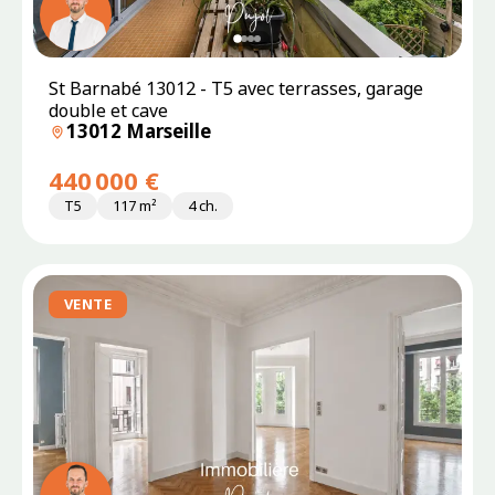
SOUS
St Barnabé 13012 - T5 avec terrasses, garage
PROMESSE
double et cave
13012 Marseille
440 000 €
T5
117 m²
4 ch.
VENTE