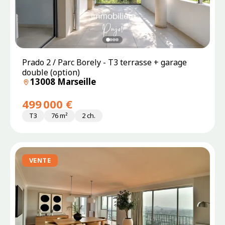
Prado 2 / Parc Borely - T3 terrasse + garage
double (option)
13008 Marseille
499 000 €
T3
76 m²
2 ch.
VENTE