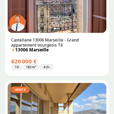
SOUS
Castellane 13006 Marseille - Grand
OFFRE
appartement bourgeois T6
13006 Marseille
620 000 €
T6
182 m²
4 ch.
VENTE