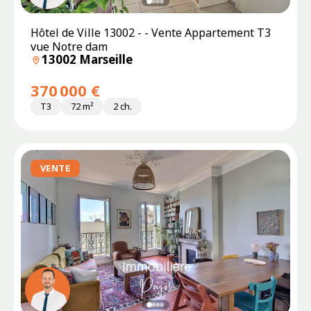
SOUS
Hôtel de Ville 13002 - - Vente Appartement T3
PROMESSE
vue Notre dam
13002 Marseille
370 000 €
T3
72 m²
2 ch.
VENTE