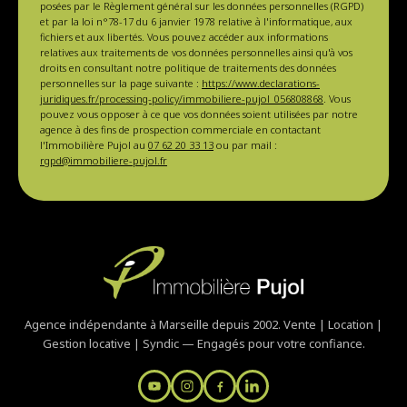
posées par le Règlement général sur les données personnelles (RGPD)
et par la loi n°78-17 du 6 janvier 1978 relative à l'informatique, aux
fichiers et aux libertés. Vous pouvez accéder aux informations
relatives aux traitements de vos données personnelles ainsi qu'à vos
droits en consultant notre politique de traitements des données
personnelles sur la page suivante :
https://www.declarations-
juridiques.fr/processing-policy/immobiliere-pujol_056808868
. Vous
pouvez vous opposer à ce que vos données soient utilisées par notre
agence à des fins de prospection commerciale en contactant
l'Immobilière Pujol au
07 62 20 33 13
ou par mail :
rgpd@immobiliere-pujol.fr
Agence indépendante à Marseille depuis 2002. Vente | Location |
Gestion locative | Syndic — Engagés pour votre confiance.