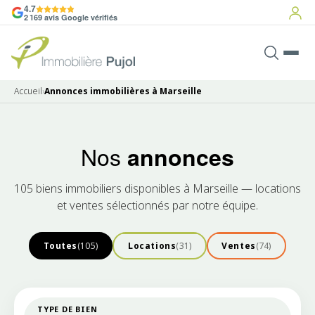
4.7
2 169 avis Google vérifiés
Accueil
›
Annonces immobilières à Marseille
Nos
annonces
105 biens immobiliers disponibles à Marseille — locations
et ventes sélectionnés par notre équipe.
Toutes
(105)
Locations
(31)
Ventes
(74)
TYPE DE BIEN