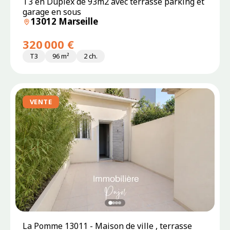
T3 en Duplex de 93m2 avec terrasse parking et
garage en sous
13012 Marseille
320 000 €
T3
96 m²
2 ch.
VENTE
La Pomme 13011 - Maison de ville , terrasse