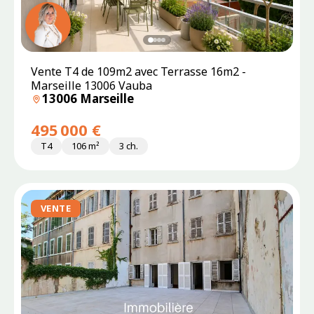
SOUS
Vente T4 de 109m2 avec Terrasse 16m2 -
PROMESSE
Marseille 13006 Vauba
13006 Marseille
495 000 €
T4
106 m²
3 ch.
VENTE