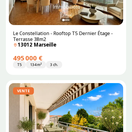
Le Constellation - Rooftop T5 Dernier Étage -
Terrasse 38m2
13012 Marseille
495 000 €
T5
134 m²
3 ch.
VENTE