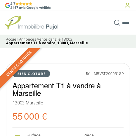
4.7
2 167 avis Google vérifiés
Accueil
›
Annonces
›
Vente dans le 13003
›
Appartement T1 à vendre, 13003, Marseille
VENTE CLÔTURÉE
3 photos
VENDU
Réf. MBVST20009189
BIEN CLÔTURÉ
Appartement T1 à vendre à
Marseille
13003 Marseille
55 000 €
Surface
Pièce