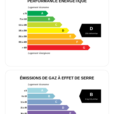
PERFORMANCE ÉNERGÉTIQUE
Logement économe
A
≤ 70
B
71 à 110
C
111 à 180
D
D
181 à 250
205 kWh/m²/an
E
251 à 330
F
331 à 420
G
> 420
Logement énergivore
ÉMISSIONS DE GAZ À EFFET DE SERRE
Logement économe
A
≤ 5
B
B
6 à 10
6 kg CO₂/m²/an
C
11 à 20
D
21 à 35
E
36 à 55