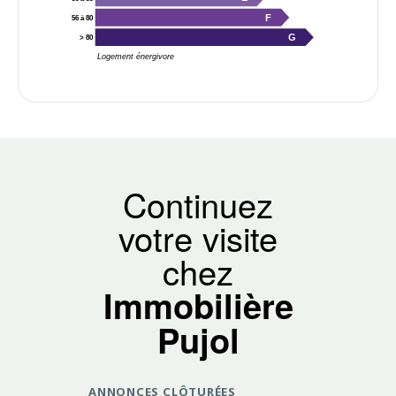
F
56 à 80
G
> 80
Logement énergivore
Continuez
votre visite
chez
Immobilière
Pujol
ANNONCES CLÔTURÉES