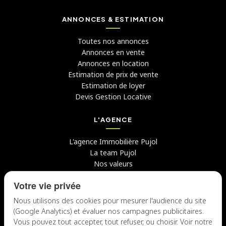
ANNONCES & ESTIMATION
Toutes nos annonces
Annonces en vente
Annonces en location
Estimation de prix de vente
Estimation de loyer
Devis Gestion Locative
L'AGENCE
L'agence Immobilière Pujol
La team Pujol
Nos valeurs
Avis clients
Votre vie privée
Conseils
Candidater chez nous
Nous utilisons des cookies pour mesurer l'audience du site
(Google Analytics) et évaluer nos campagnes publicitaires.
NOUS CONTACTER
Vous pouvez tout accepter, tout refuser, ou choisir. Voir notre