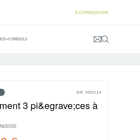
CONNEXION
NCE
CONSEILS
Réf. V000134
ment 3 pi&egrave;ces à
NEBIERE