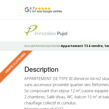
4.7
2 167 avis Google vérifiés
Accueil
›
Annonces
›
Vente
›
Appartement T3 à vendre, 1er
VENTE CLÔTURÉE
6 photos
Description
VENDU
APPARTEMENT DE TYPE III d'environ 64 m2 situ
sans ascenseur proximité quartier des Réform
Se composant d'un séjour 12 m²,cuisine équipée 
2 chambres, Salle d'eau, WC, balcon 15 m² et balc
chauffage collectif et cumulus.