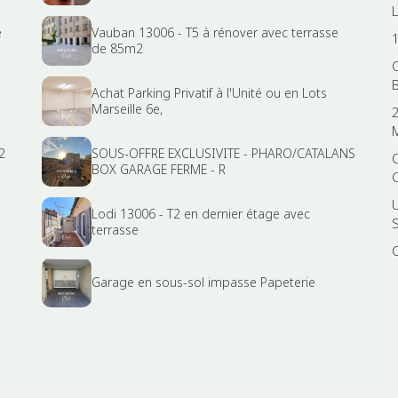
e
Vauban 13006 - T5 à rénover avec terrasse
de 85m2
Achat Parking Privatif à l'Unité ou en Lots
Marseille 6e,
2
SOUS-OFFRE EXCLUSIVITE - PHARO/CATALANS
BOX GARAGE FERME - R
Lodi 13006 - T2 en dernier étage avec
terrasse
Garage en sous-sol impasse Papeterie