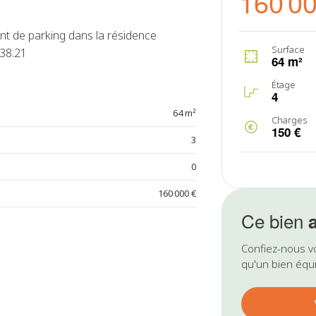
160 0
t de parking dans la résidence
Surface
.38.21
64 m²
Étage
4
64 m²
Charges
150 €
3
0
160 000 €
Ce bien
Confiez-nous v
qu'un bien équi