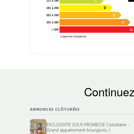
C
111 à 180
D
181 à 250
E
251 à 330
F
331 à 420
G
> 420
Logement énergivore
Continuez
ANNONCES CLÔTURÉES
EXCLUSIVITE SOUS PROMESSE Castellane -
Grand appartement bourgeois, t