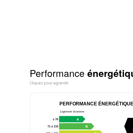
Performance
énergétiq
Cliquez pour agrandir.
PERFORMANCE ÉNERGÉTIQU
Logement économe
A
≤ 70
B
71 à 110