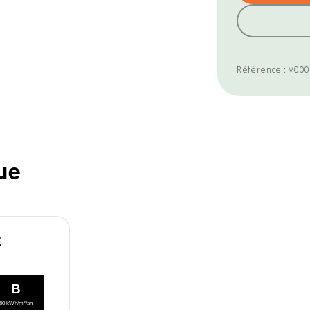
Référence : V00
ue
E
B
60 kWh/m²/an