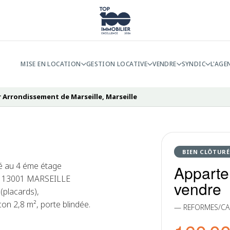
MISE EN LOCATION
GESTION LOCATIVE
VENDRE
SYNDIC
L'AGE
 Arrondissement de Marseille, Marseille
BIEN CLÔTURÉ
é au 4 éme étage
Apparte
és 13001 MARSEILLE
vendre
(placards),
on 2,8 m², porte blindée.
— REFORMES/CA