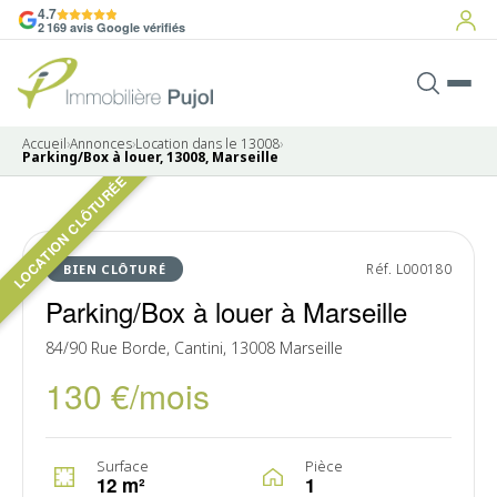
4.7
2 169 avis Google vérifiés
Accueil
›
Annonces
›
Location dans le 13008
›
Parking/Box à louer, 13008, Marseille
LOCATION CLÔTURÉE
LOUÉ
Réf. L000180
BIEN CLÔTURÉ
Parking/Box à louer à Marseille
84/90 Rue Borde, Cantini, 13008 Marseille
130 €/mois
Surface
Pièce
12 m²
1