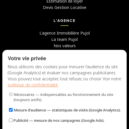
Estimation de loyer
Devis Gestion Locative
L'AGENCE
L'agence Immobilière Pujol
La team Pujol
Nos valeurs
Avis clients
Votre vie privée
Conseils
Candidater chez nous
Nous utilisons des cookies pour mesurer l'audience du site
(Google Analytics) et évaluer nos campagnes publicitaires.
NOUS CONTACTER
Vous pouvez tout accepter, tout refuser, ou choisir. Voir notre
politique de confidentialité
.
7 rue du Docteur Fiolle, 13006 Marseille
Nécessaires
— indispensables au fonctionnement du site
Lun – Jeu : 9h – 12h / 14h – 18h
(toujours actifs).
Ven : 9h – 12h / 14h – 17h
Mesure d'audience
— statistiques de visite (Google Analytics).
NOUS ÉCRIRE
Publicité
— mesure de nos campagnes (Google Ads).