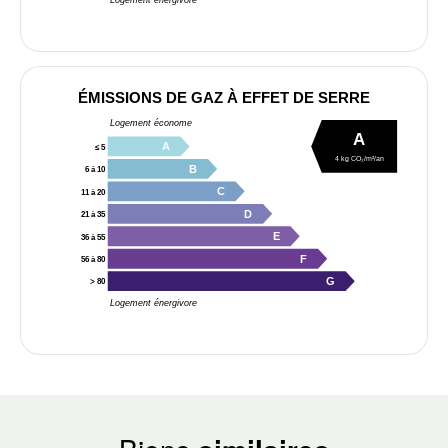
Logement énergivore
ÉMISSIONS DE GAZ À EFFET DE SERRE
Logement économe
A
A
≤ 5
4 kg CO₂/m²/an
B
6 à 10
C
11 à 20
D
21 à 35
E
36 à 55
F
56 à 80
G
> 80
Logement énergivore