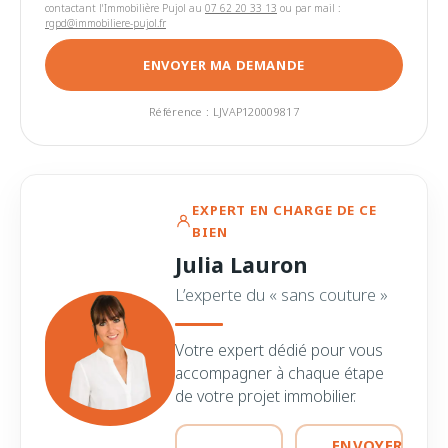
contactant l'Immobilière Pujol au
07 62 20 33 13
ou par mail :
rgpd@immobiliere-pujol.fr
ENVOYER MA DEMANDE
Référence : LJVAP120009817
EXPERT EN CHARGE DE CE
BIEN
Julia Lauron
L’experte du « sans couture »
Votre expert dédié pour vous
accompagner à chaque étape
de votre projet immobilier.
ENVOYER