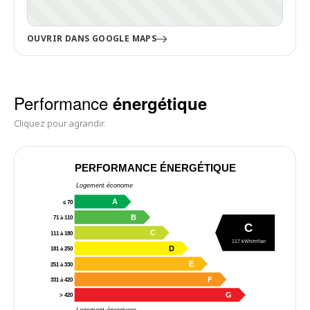
OUVRIR DANS GOOGLE MAPS
Performance
énergétique
Cliquez pour agrandir.
PERFORMANCE ÉNERGÉTIQUE
Logement économe
A
≤ 70
B
71 à 110
C
C
111 à 180
117 kWh/m²/an
D
181 à 250
E
251 à 330
F
331 à 420
G
> 420