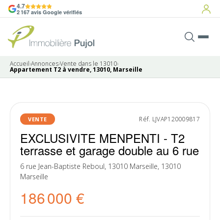
4.7
2 167 avis Google vérifiés
Accueil
›
Annonces
›
Vente dans le 13010
›
Appartement T2 à vendre, 13010, Marseille
10 photos
SOUS
Réf. LJVAP120009817
VENTE
PROMESSE
EXCLUSIVITE MENPENTI - T2
terrasse et garage double au 6 rue
6 rue Jean-Baptiste Reboul, 13010 Marseille, 13010
Marseille
186 000 €