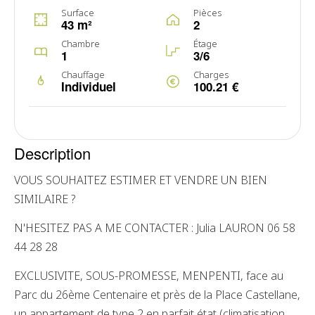
Surface
Pièces
43 m²
2
Chambre
Étage
1
3/6
Chauffage
Charges
Individuel
100.21 €
Description
VOUS SOUHAITEZ ESTIMER ET VENDRE UN BIEN
SIMILAIRE ?
N'HESITEZ PAS A ME CONTACTER : Julia LAURON 06 58
44 28 28
EXCLUSIVITE, SOUS-PROMESSE, MENPENTI, face au
Parc du 26ème Centenaire et près de la Place Castellane,
un appartement de type 2 en parfait état (climatisation,