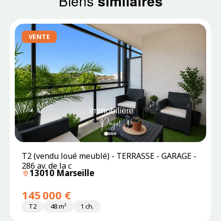
Biens
similaires
VENTE
T2 (vendu loué meublé) - TERRASSE - GARAGE -
286 av. de la c
13010 Marseille
145 000 €
T2
48 m²
1 ch.