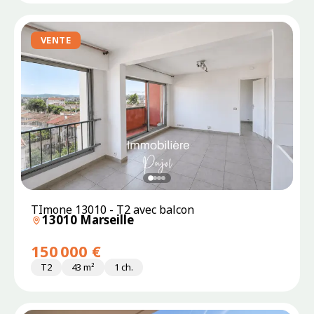
VENTE
TImone 13010 - T2 avec balcon
13010 Marseille
150 000 €
T2
43 m²
1 ch.