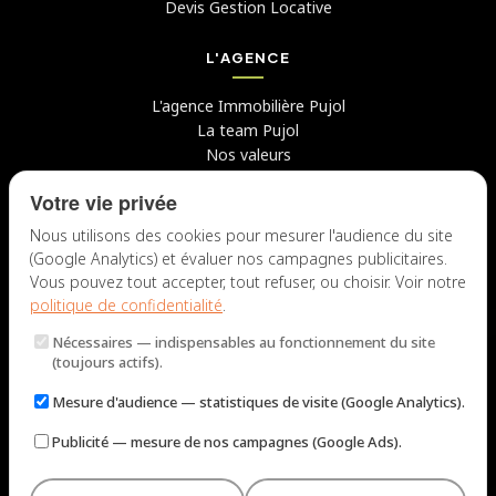
Devis Gestion Locative
L'AGENCE
L'agence Immobilière Pujol
La team Pujol
Nos valeurs
Avis clients
Votre vie privée
Conseils
Candidater chez nous
Nous utilisons des cookies pour mesurer l'audience du site
(Google Analytics) et évaluer nos campagnes publicitaires.
NOUS CONTACTER
Vous pouvez tout accepter, tout refuser, ou choisir. Voir notre
politique de confidentialité
.
7 rue du Docteur Fiolle, 13006 Marseille
Nécessaires
— indispensables au fonctionnement du site
Lun – Jeu : 9h – 12h / 14h – 18h
(toujours actifs).
Ven : 9h – 12h / 14h – 17h
Mesure d'audience
— statistiques de visite (Google Analytics).
NOUS ÉCRIRE
Publicité
— mesure de nos campagnes (Google Ads).