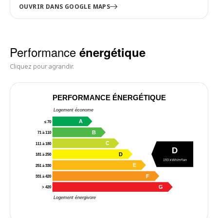
OUVRIR DANS GOOGLE MAPS
Performance
énergétique
Cliquez pour agrandir.
PERFORMANCE ÉNERGÉTIQUE
Logement économe
A
≤ 70
B
71 à 110
C
111 à 180
D
D
181 à 250
193 kWh/m²/an
E
251 à 330
F
331 à 420
G
> 420
Logement énergivore