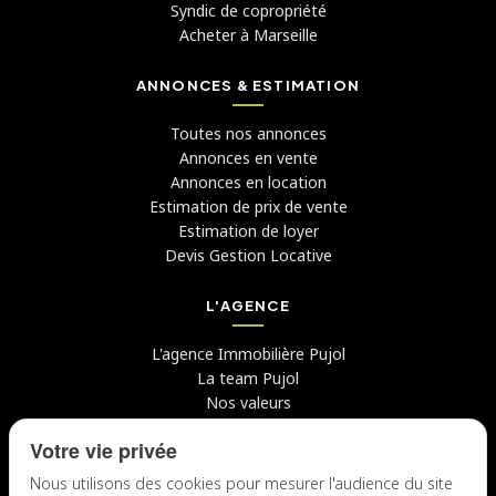
Syndic de copropriété
Acheter à Marseille
ANNONCES & ESTIMATION
Toutes nos annonces
Annonces en vente
Annonces en location
Estimation de prix de vente
Estimation de loyer
Devis Gestion Locative
L'AGENCE
L'agence Immobilière Pujol
La team Pujol
Nos valeurs
Avis clients
Votre vie privée
Conseils
Candidater chez nous
Nous utilisons des cookies pour mesurer l'audience du site