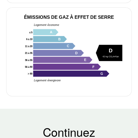
ÉMISSIONS DE GAZ À EFFET DE SERRE
Logement économe
A
≤ 5
B
6 à 10
C
11 à 20
D
D
21 à 35
42 kg CO₂/m²/an
E
36 à 55
F
56 à 80
G
> 80
Logement énergivore
Continuez