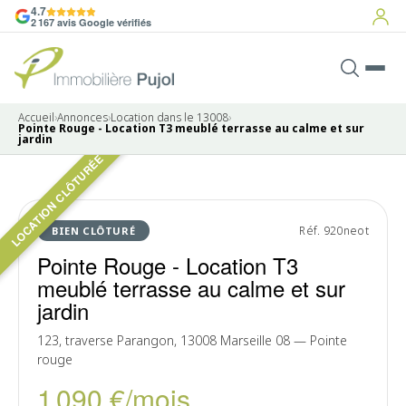
4.7
2 167 avis Google vérifiés
Accueil
›
Annonces
›
Location dans le 13008
›
Pointe Rouge - Location T3 meublé terrasse au calme et sur
jardin
LOCATION CLÔTURÉE
6 photos
LOUÉ
Réf. 920neot
BIEN CLÔTURÉ
Pointe Rouge - Location T3
meublé terrasse au calme et sur
jardin
123, traverse Parangon, 13008 Marseille 08 — Pointe
rouge
1 090 €/mois