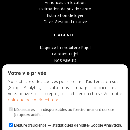
Annonces en location
Estimation de prix de vente
Estimation de loyer
Devis Gestion Locative
L'AGENCE
L'agence Immobilière Pujol
La team Pujol
Nos valeurs
Avis clients
Votre vie privée
Conseils
Candidater chez nous
Nous utilisons des cookies pour mesurer l'audience du site
(Google Analytics) et évaluer nos campagnes publicitaires.
NOUS CONTACTER
Vous pouvez tout accepter, tout refuser, ou choisir. Voir notre
politique de confidentialité
.
7 rue du Docteur Fiolle, 13006 Marseille
Nécessaires
— indispensables au fonctionnement du site
Lun – Jeu : 9h – 12h / 14h – 18h
(toujours actifs).
Ven : 9h – 12h / 14h – 17h
Mesure d'audience
— statistiques de visite (Google Analytics).