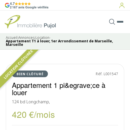
4.7
2 167 avis Google vérifiés
Accueil
›
Annonces
›
Location
›
Appartement T1 à louer, 1er Arrondissement de Marseille,
Marseille
LOCATION CLÔTURÉE
Pas de photo disponible
LOUÉ
Réf. L001547
BIEN CLÔTURÉ
Appartement 1 pi&egrave;ce à
louer
124 bd Longchamp,
420 €/mois