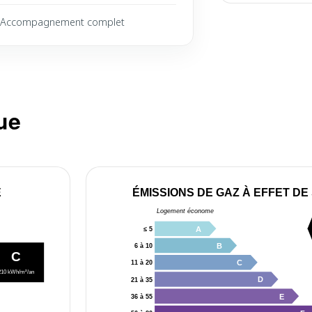
Accompagnement complet
ue
E
ÉMISSIONS DE GAZ À EFFET DE
Logement économe
A
≤ 5
B
6 à 10
C
C
11 à 20
210 kWh/m²/an
D
21 à 35
E
36 à 55