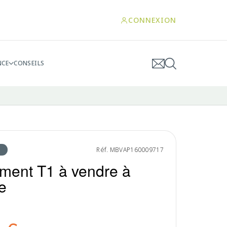
CONNEXION
NCE
CONSEILS
Réf. MBVAP160009717
ment T1 à vendre à
e