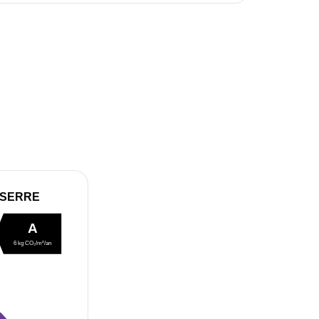
 SERRE
A
6 kg CO₂/m²/an