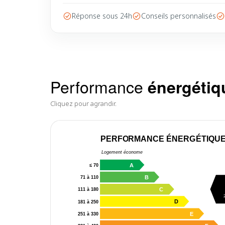
Réponse sous 24h
Conseils personnalisés
Performance
énergétiq
Cliquez pour agrandir.
PERFORMANCE ÉNERGÉTIQU
Logement économe
A
≤ 70
B
71 à 110
C
111 à 180
D
181 à 250
E
251 à 330