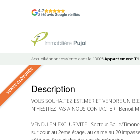
4.7
2 169 avis Google vérifiés
Accueil
›
Annonces
›
Vente dans le 13005
›
Appartement T1 à
VENTE CLÔTURÉE
4 photos
Description
VENDU
VOUS SOUHAITEZ ESTIMER ET VENDRE UN BIE
N'HESITEZ PAS A NOUS CONTACTER : Benoit Mar
VENDU EN EXCLUSIVITE - Secteur Baille/Timone 
sur cour au 2eme étage, au calme au 20 impasse 