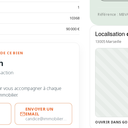
1
Référence : MBV
10368
90 000 €
Localisation
13005 Marseille
DE CE BIEN
h
saction
ur vous accompagner à chaque
mmobilier.
ENVOYER UN
EMAIL
candice@immobiliere-pujol.fr
OUVRIR DANS GO