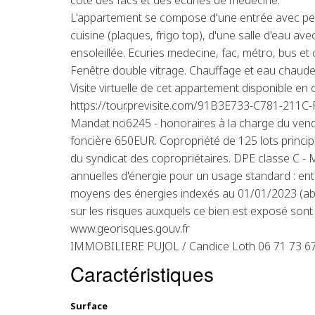
côté des facs et des écuries de médecine.
L'appartement se compose d'une entrée avec pend
cuisine (plaques, frigo top), d'une salle d'eau avec
ensoleillée. Ecuries medecine, fac, métro, bus e
Fenêtre double vitrage. Chauffage et eau chaude i
Visite virtuelle de cet appartement disponible en c
https://tour.previsite.com/91B3E733-C781-211
Mandat no6245 - honoraires à la charge du vend
foncière 650EUR. Copropriété de 125 lots princip
du syndicat des copropriétaires. DPE classe C 
annuelles d'énergie pour un usage standard : en
moyens des énergies indexés au 01/01/2023 (a
sur les risques auxquels ce bien est exposé sont 
www.georisques.gouv.fr
IMMOBILIERE PUJOL / Candice Loth 06 71 73 6
Caractéristiques
Surface