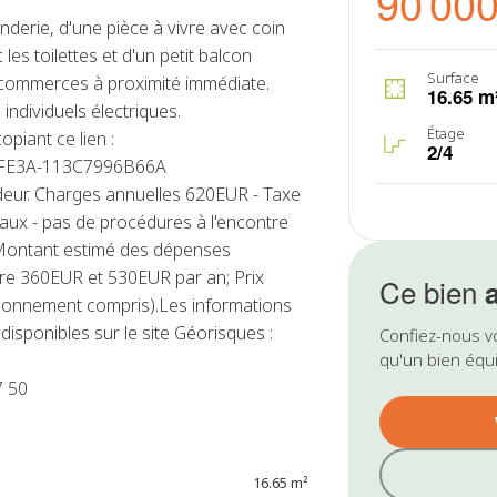
90 000
erie, d'une pièce à vivre avec coin
 les toilettes et d'un petit balcon
Surface
t commerces à proximité immédiate.
16.65 m
ndividuels électriques.
Étage
opiant ce lien :
2/4
C-FE3A-113C7996B66A
eur. Charges annuelles 620EUR - Taxe
aux - pas de procédures à l'encontre
- Montant estimé des dépenses
tre 360EUR et 530EUR par an; Prix
Ce bien
bonnement compris).Les informations
disponibles sur le site Géorisques :
Confiez-nous v
qu'un bien équi
7 50
16.65 m²