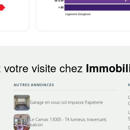
F
56 à 80
> 80
Logement énergivore
 votre visite chez
Immobili
AUTRES ANNONCES
Garage en sous-sol impasse Papeterie
Le Camas 13005 - T4 lumieux, traversant,
balcon