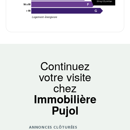
39 kg CO₂/m²/an
F
56 à 80
G
> 80
Logement énergivore
Continuez
votre visite
chez
Immobilière
Pujol
ANNONCES CLÔTURÉES