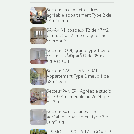
Secteur La capelette - Très
agréable appartement Type 2 de
44m² climat
SAKAKINI, spacieux T2 de 47m2
climatisé au 7eme étage d'une
copropriét
Secteur LODI, grand type 1 avec
coin nuit sÃ©parÃ© de 35m2
situÃ© au 1
Secteur CASTELLANE / BAILLE -
Appartement Type 2 meublé de
58m² avec t
Secteur PANIER - Agréable studio
de 29,44m² meublé au 2e étage
du 3 ru
Secteur Saint-Charles - Très
agréable appartement type 3 de
70m², situ
LES MOURETS/CHATEAU GOMBERT