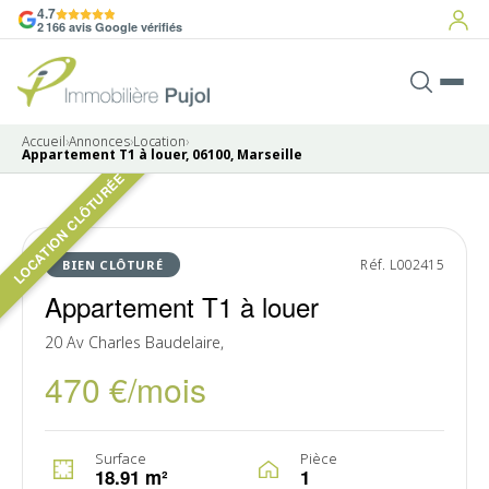
4.7
2 166 avis Google vérifiés
Accueil
›
Annonces
›
Location
›
Appartement T1 à louer, 06100, Marseille
LOCATION CLÔTURÉE
6 photos
LOUÉ
Réf. L002415
BIEN CLÔTURÉ
Appartement T1 à louer
20 Av Charles Baudelaire,
470 €/mois
Surface
Pièce
18.91 m²
1