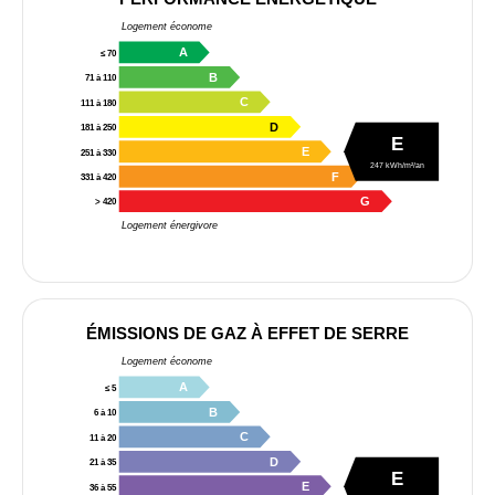
Logement économe
A
≤ 70
B
71 à 110
C
111 à 180
D
181 à 250
E
E
251 à 330
247 kWh/m²/an
F
331 à 420
G
> 420
Logement énergivore
ÉMISSIONS DE GAZ À EFFET DE SERRE
Logement économe
A
≤ 5
B
6 à 10
C
11 à 20
D
21 à 35
E
E
36 à 55