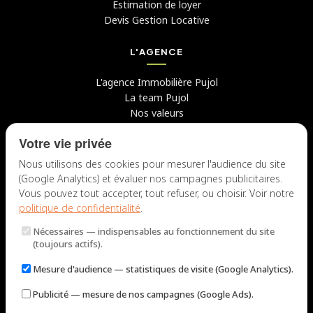
Estimation de loyer
Devis Gestion Locative
L'AGENCE
L'agence Immobilière Pujol
La team Pujol
Nos valeurs
Avis clients
Votre vie privée
Conseils
Candidater chez nous
Nous utilisons des cookies pour mesurer l'audience du site
(Google Analytics) et évaluer nos campagnes publicitaires.
NOUS CONTACTER
Vous pouvez tout accepter, tout refuser, ou choisir. Voir notre
politique de confidentialité
.
7 rue du Docteur Fiolle, 13006 Marseille
Nécessaires
— indispensables au fonctionnement du site
Lun – Jeu : 9h – 12h / 14h – 18h
(toujours actifs).
Ven : 9h – 12h / 14h – 17h
Mesure d'audience
— statistiques de visite (Google Analytics).
NOUS ÉCRIRE
Publicité
— mesure de nos campagnes (Google Ads).