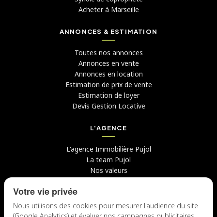
Acheter à Marseille
ANNONCES & ESTIMATION
Toutes nos annonces
Annonces en vente
Annonces en location
Estimation de prix de vente
Estimation de loyer
Devis Gestion Locative
L'AGENCE
L'agence Immobilière Pujol
La team Pujol
Nos valeurs
Avis clients
Votre vie privée
Conseils
Candidater chez nous
Nous utilisons des cookies pour mesurer l'audience du site
(Google Analytics) et évaluer nos campagnes publicitaires.