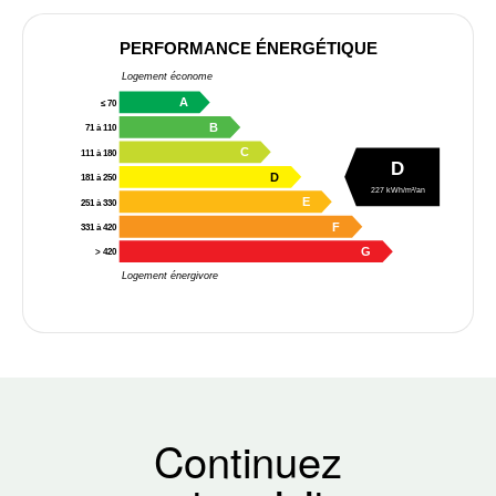
PERFORMANCE ÉNERGÉTIQUE
Logement économe
A
≤ 70
B
71 à 110
C
111 à 180
D
D
181 à 250
227 kWh/m²/an
E
251 à 330
F
331 à 420
G
> 420
Logement énergivore
Continuez