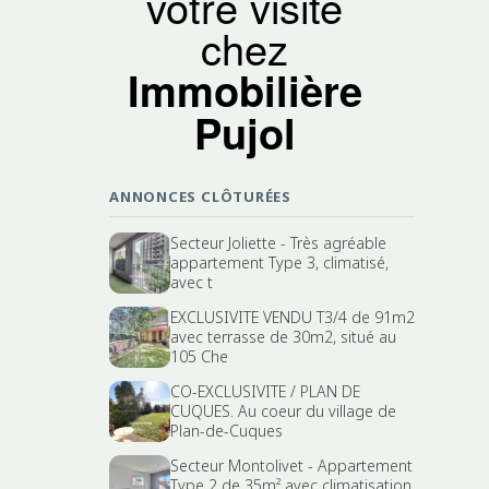
votre visite
chez
Immobilière
Pujol
ANNONCES CLÔTURÉES
Secteur Joliette - Très agréable
appartement Type 3, climatisé,
avec t
EXCLUSIVITE VENDU T3/4 de 91m2
avec terrasse de 30m2, situé au
105 Che
CO-EXCLUSIVITE / PLAN DE
CUQUES. Au coeur du village de
Plan-de-Cuques
Secteur Montolivet - Appartement
Type 2 de 35m² avec climatisation