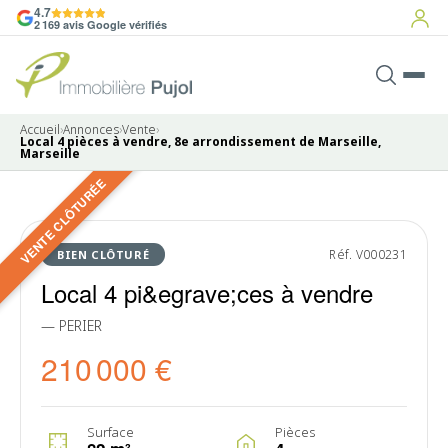
4.7
2 169 avis Google vérifiés
Accueil
›
Annonces
›
Vente
›
Local 4 pièces à vendre, 8e arrondissement de Marseille,
Marseille
VENTE CLÔTURÉE
7 photos
VENDU
Réf. V000231
BIEN CLÔTURÉ
Local 4 pi&egrave;ces à vendre
— PERIER
210 000 €
Surface
Pièces